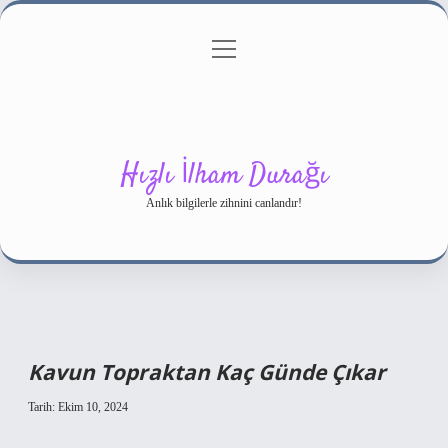
menüyü
Gizlilik Politikası
aç
Hakkımızda
Yasal Uyarı
Hızlı İlham Durağı
Anlık bilgilerle zihnini canlandır!
Kavun Topraktan Kaç Günde Çıkar
Tarih: Ekim 10, 2024