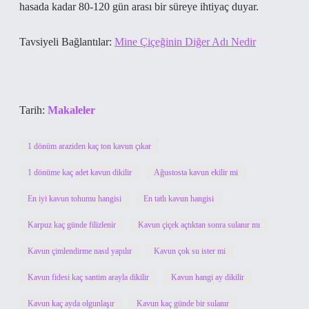
hasada kadar 80-120 gün arası bir süreye ihtiyaç duyar.
Tavsiyeli Bağlantılar:
Mine Çiçeğinin Diğer Adı Nedir
Tarih:
Makaleler
1 dönüm araziden kaç ton kavun çıkar
1 dönüme kaç adet kavun dikilir
Ağustosta kavun ekilir mi
En iyi kavun tohumu hangisi
En tatlı kavun hangisi
Karpuz kaç günde filizlenir
Kavun çiçek açtıktan sonra sulanır mı
Kavun çimlendirme nasıl yapılır
Kavun çok su ister mi
Kavun fidesi kaç santim arayla dikilir
Kavun hangi ay dikilir
Kavun kaç ayda olgunlaşır
Kavun kaç günde bir sulanır