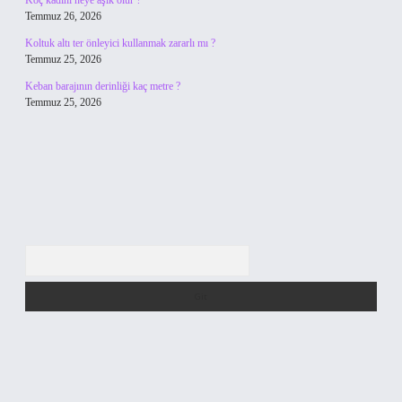
Koç kadını neye aşık olur ?
Temmuz 26, 2026
Koltuk altı ter önleyici kullanmak zararlı mı ?
Temmuz 25, 2026
Keban barajının derinliği kaç metre ?
Temmuz 25, 2026
Arama