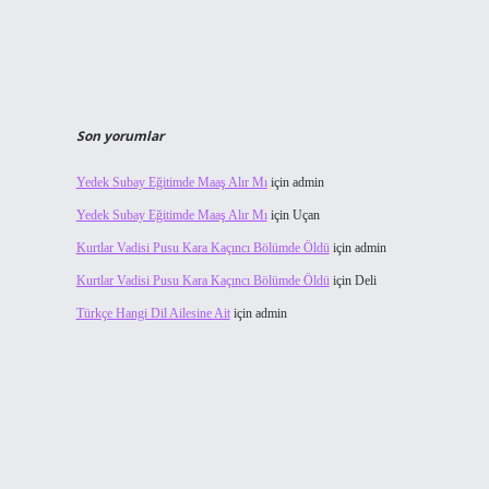
Son yorumlar
Yedek Subay Eğitimde Maaş Alır Mı
için
admin
Yedek Subay Eğitimde Maaş Alır Mı
için
Uçan
Kurtlar Vadisi Pusu Kara Kaçıncı Bölümde Öldü
için
admin
Kurtlar Vadisi Pusu Kara Kaçıncı Bölümde Öldü
için
Deli
Türkçe Hangi Dil Ailesine Ait
için
admin