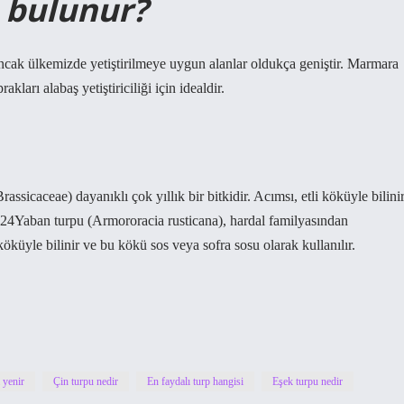
 bulunur?
ancak ülkemizde yetiştirilmeye uygun alanlar oldukça geniştir. Marmara
kları alabaş yetiştiriciliği için idealdir.
ssicaceae) dayanıklı çok yıllık bir bitkidir. Acımsı, etli köküyle bilini
2024Yaban turpu (Armororacia rusticana), hardal familyasından
i köküyle bilinir ve bu kökü sos veya sofra sosu olarak kullanılır.
 yenir
Çin turpu nedir
En faydalı turp hangisi
Eşek turpu nedir