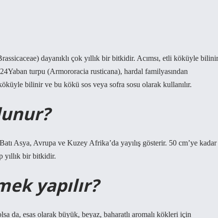
ssicaceae) dayanıklı çok yıllık bir bitkidir. Acımsı, etli köküyle bilini
2024Yaban turpu (Armororacia rusticana), hardal familyasından
i köküyle bilinir ve bu kökü sos veya sofra sosu olarak kullanılır.
lunur?
 Batı Asya, Avrupa ve Kuzey Afrika’da yayılış gösterir. 50 cm’ye kadar
ıllık bir bitkidir.
mek yapılır?
olsa da, esas olarak büyük, beyaz, baharatlı aromalı kökleri için