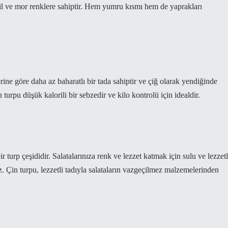
şil ve mor renklere sahiptir. Hem yumru kısmı hem de yaprakları
erine göre daha az baharatlı bir tada sahiptir ve çiğ olarak yendiğinde
n turpu düşük kalorili bir sebzedir ve kilo kontrolü için idealdir.
r turp çeşididir. Salatalarınıza renk ve lezzet katmak için sulu ve lezzetl
z. Çin turpu, lezzetli tadıyla salataların vazgeçilmez malzemelerinden