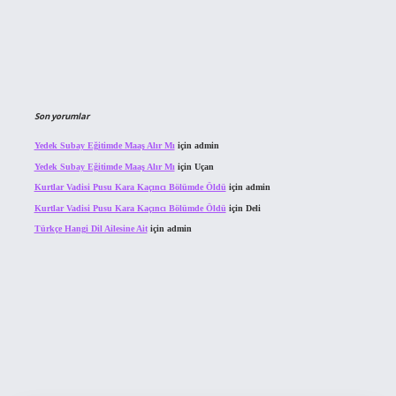
Son yorumlar
Yedek Subay Eğitimde Maaş Alır Mı
için
admin
Yedek Subay Eğitimde Maaş Alır Mı
için
Uçan
Kurtlar Vadisi Pusu Kara Kaçıncı Bölümde Öldü
için
admin
Kurtlar Vadisi Pusu Kara Kaçıncı Bölümde Öldü
için
Deli
Türkçe Hangi Dil Ailesine Ait
için
admin
bahis sitesi