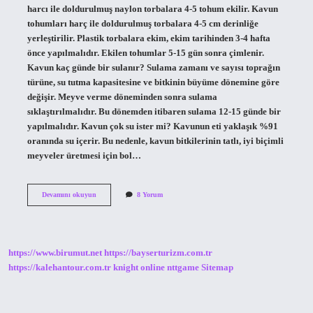
harcı ile doldurulmuş naylon torbalara 4-5 tohum ekilir. Kavun
tohumları harç ile doldurulmuş torbalara 4-5 cm derinliğe
yerleştirilir. Plastik torbalara ekim, ekim tarihinden 3-4 hafta
önce yapılmalıdır. Ekilen tohumlar 5-15 gün sonra çimlenir.
Kavun kaç günde bir sulanır? Sulama zamanı ve sayısı toprağın
türüne, su tutma kapasitesine ve bitkinin büyüme dönemine göre
değişir. Meyve verme döneminden sonra sulama
sıklaştırılmalıdır. Bu dönemden itibaren sulama 12-15 günde bir
yapılmalıdır. Kavun çok su ister mi? Kavunun eti yaklaşık %91
oranında su içerir. Bu nedenle, kavun bitkilerinin tatlı, iyi biçimli
meyveler üretmesi için bol…
Kavun
Devamını okuyun
8 Yorum
Topraktan
Kaç
Günde
Çıkar
https://www.birumut.net
https://bayserturizm.com.tr
https://kalehantour.com.tr
knight online
nttgame
Sitemap