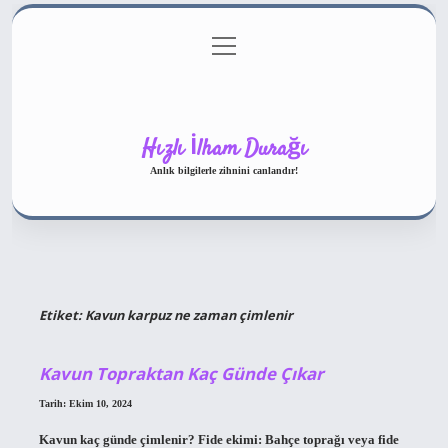
menüyü
Gizlilik Politikası
aç
Hakkımızda
Yasal Uyarı
Hızlı İlham Durağı
Anlık bilgilerle zihnini canlandır!
Etiket:
Kavun karpuz ne zaman çimlenir
Kavun Topraktan Kaç Günde Çıkar
Tarih: Ekim 10, 2024
Kavun kaç günde çimlenir? Fide ekimi: Bahçe toprağı veya fide