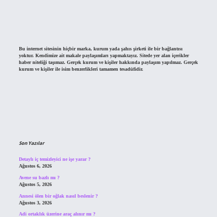
Bu internet sitesinin hiçbir marka, kurum yada şahıs şirketi ile bir bağlantısı
yoktur. Kendimize ait makale paylaşımları yapmaktayız. Sitede yer alan içerikler
haber niteliği taşımaz. Gerçek kurum ve kişiler hakkında paylaşım yapılmaz. Gerçek
kurum ve kişiler ile isim benzerlikleri tamamen tesadüfidir.
Son Yazılar
Detaylı iç temizleyici ne işe yarar ?
Ağustos 6, 2026
Avene su bazlı mı ?
Ağustos 5, 2026
Annesi ölen bir oğlak nasıl beslenir ?
Ağustos 3, 2026
Adi ortaklık üzerine araç alınır mı ?