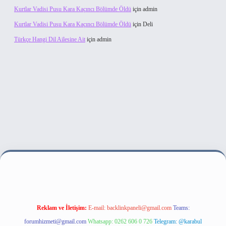
Kurtlar Vadisi Pusu Kara Kaçıncı Bölümde Öldü
için
admin
Kurtlar Vadisi Pusu Kara Kaçıncı Bölümde Öldü
için
Deli
Türkçe Hangi Dil Ailesine Ait
için
admin
bahis sitesi
Reklam ve İletişim:
E-mail:
backlinkpaneli@gmail.com
Teams:
forumhizmeti@gmail.com
Whatsapp: 0262 606 0 726
Telegram: @karabul