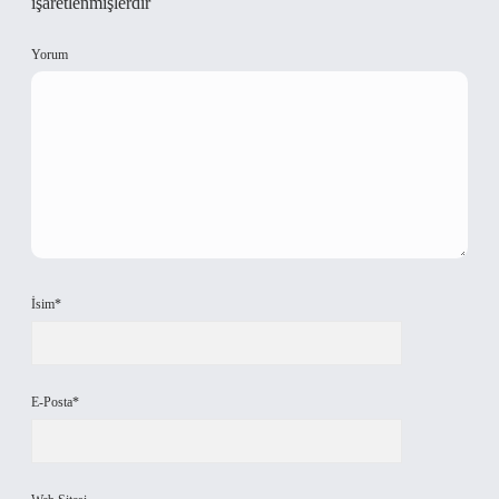
işaretlenmişlerdir
Yorum
İsim*
E-Posta*