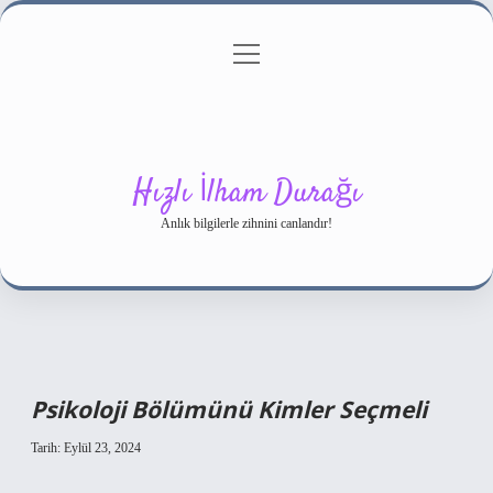
menüyü
Gizlilik Politikası
aç
Hakkımızda
Yasal Uyarı
Hızlı İlham Durağı
Anlık bilgilerle zihnini canlandır!
Psikoloji Bölümünü Kimler Seçmeli
Tarih: Eylül 23, 2024