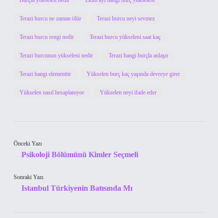
Burçta yükselen nedir
Ekim ayı hangi burç yükseleni
Terazi burcu ne zaman ölür
Terazi burcu neyi sevmez
Terazi burcu rengi nedir
Terazi burcu yükseleni saat kaç
Terazi burcunun yükseleni nedir
Terazi hangi burçla anlaşır
Terazi hangi elementtir
Yükselen burç kaç yaşında devreye girer
Yükselen nasıl hesaplanıyor
Yükselen neyi ifade eder
Önceki Yazı
Psikoloji Bölümünü Kimler Seçmeli
Sonraki Yazı
Istanbul Türkiyenin Batısında Mı