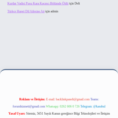
Kurtlar Vadisi Pusu Kara Kaçıncı Bölümde Öldü
için
Deli
Türkçe Hangi Dil Ailesine Ait
için
admin
bet bahis sitesi
Reklam ve İletişim:
E-mail:
backlinkpaneli@gmail.com
Teams:
forumhizmeti@gmail.com
Whatsapp: 0262 606 0 726
Telegram: @karabul
Yasal Uyarı:
Sitemiz, 5651 Sayılı Kanun gereğince Bilgi Teknolojileri ve İletişim