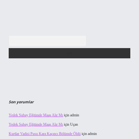
Arama
Son yorumlar
Yedek Subay Eğitimde Maaş Alır Mı
için
admin
Yedek Subay Eğitimde Maaş Alır Mı
için
Uçan
Kurtlar Vadisi Pusu Kara Kaçıncı Bölümde Öldü
için
admin