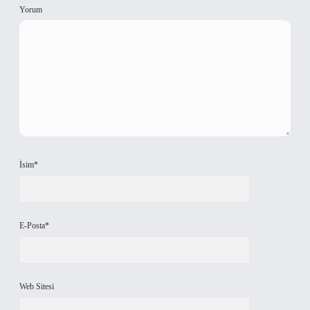
Yorum
İsim*
E-Posta*
Web Sitesi