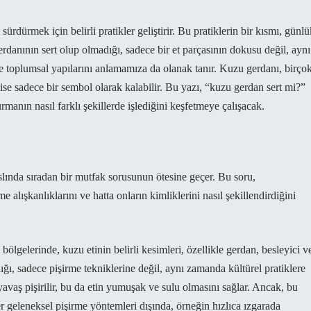
rdürmek için belirli pratikler geliştirir. Bu pratiklerin bir kısmı, günlü
danının sert olup olmadığı, sadece bir et parçasının dokusu değil, aynı
ve toplumsal yapılarını anlamamıza da olanak tanır. Kuzu gerdanı, birço
ise sadece bir sembol olarak kalabilir. Bu yazı, “kuzu gerdan sert mi?”
rmanın nasıl farklı şekillerde işlediğini keşfetmeye çalışacak.
ında sıradan bir mutfak sorusunun ötesine geçer. Bu soru,
alışkanlıklarını ve hatta onların kimliklerini nasıl şekillendirdiğini
lgelerinde, kuzu etinin belirli kesimleri, özellikle gerdan, besleyici v
lığı, sadece pişirme tekniklerine değil, aynı zamanda kültürel pratiklere
avaş pişirilir, bu da etin yumuşak ve sulu olmasını sağlar. Ancak, bu
ğer geleneksel pişirme yöntemleri dışında, örneğin hızlıca ızgarada