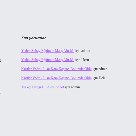
Son yorumlar
Yedek Subay Eğitimde Maaş Alır Mı
için
admin
e
Yedek Subay Eğitimde Maaş Alır Mı
için
Uçan
Kurtlar Vadisi Pusu Kara Kaçıncı Bölümde Öldü
için
admin
Kurtlar Vadisi Pusu Kara Kaçıncı Bölümde Öldü
için
Deli
Türkçe Hangi Dil Ailesine Ait
için
admin
ı