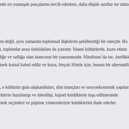
e etin en yumuşak parçalarını tercih ederken, daha düşük sınıflar ise daha
em değil, aynı zamanda toplumsal ilişkilerin şekillendiği bir süreçtir. Bu
oplumlar arası farklılıkları da yansıtır. İslami kültürlerde, kuzu etinin
iğe ve saflığa olan inancının bir yansımasıdır. Hindistan’da ise, özellikl
nek kutsal kabul edilir ve kuzu, birçok Hindu için, bunun bir alternatifi
, o kültürün gıda alışkanlıkları, dini inançları ve sosyoekonomik yapılar
klerin hazırlanışı ve tüketilişi, kişisel kimliklerin inşa edilmesinde
emek seçimleri ve pişirme yöntemleriyle kimliklerini ifade ederler.