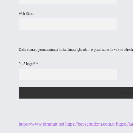
Web Sitesi
Daha sonraki yorumlarımda kullanılması için adım, e-posta adresim ve site adresi
9 - 5 kaçtır?
*
https://www.birumut.net
https://bayserturizm.com.tr
https://k