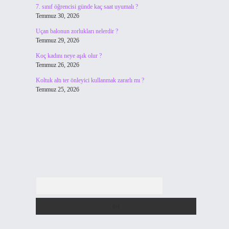
7. sınıf öğrencisi günde kaç saat uyumalı ?
Temmuz 30, 2026
Uçan balonun zorlukları nelerdir ?
Temmuz 29, 2026
Koç kadını neye aşık olur ?
Temmuz 26, 2026
Koltuk altı ter önleyici kullanmak zararlı mı ?
Temmuz 25, 2026
Arama