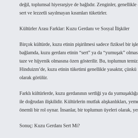
değil, toplumsal hiyerarşiye de bağlıdır. Zenginler, genellikl
sert ve lezzetli sayılmayan kısımları tüketirler.
Kültürler Arası Farklar: Kuzu Gerdanı ve Sosyal İlişkiler
Birçok kültürde, kuzu etinin pişirilmesi sadece fiziksel bir işl
bağlamda, kuzu gerdanı etinin “sert” ya da “yumuşak” olması, t
taze ve hijyenik olmasına özen gösterilir. Bu, toplumun temizl
Hinduizm’de, kuzu etinin tüketimi genellikle yasaktır, çünkü i
olarak görülür.
Farklı kültürlerde, kuzu gerdanının sertliği ya da yumuşaklığı
ile doğrudan ilişkilidir. Kültürlerin mutfak alışkanlıkları, yeme
önemli bir rol oynar. İnsanlar, bir toplumun üyeleri olarak, y
Sonuç: Kuzu Gerdanı Sert Mi?