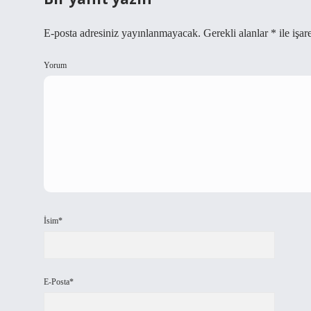
E-posta adresiniz yayınlanmayacak.
Gerekli alanlar
*
ile işar
Yorum
İsim*
E-Posta*