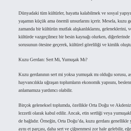
Dünyadaki tüm kültürler, hayatta kalabilmek ve sosyal yapıyı sü
yaşamın küçük ama önemli unsurlarını içerir. Mesela, kuzu ger
zamanda bir kültürün mutfak alışkanlıklarını, geleneklerini, 
kültürde vazgeçilmez bir besin kaynağı olurken, diğerlerinde 
sorusunun ötesine geçerek, kültürel göreliliği ve kimlik oluştu
Kuzu Gerdan: Sert Mi, Yumuşak Mı?
Kuzu gerdanının sert mi yoksa yumuşak mı olduğu sorusu, asl
hayvancılıkla uğraşan toplumların ekonomik yapısını, beslenme 
anlamamıza yardımcı olabilir.
Birçok geleneksel toplumda, özellikle Orta Doğu ve Akdeniz bö
lezzetli olarak kabul edilir. Ancak, etin sertliği veya yumuşak
de bağlıdır. Örneğin, Orta Doğu’da, kuzu gerdanı genellikle y
aynı et parçası, daha sert ve çiğnenmesi zor hale gelebilir, e