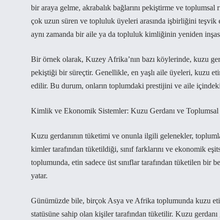
bir araya gelme, akrabalık bağlarını pekiştirme ve toplumsal r
çok uzun süren ve topluluk üyeleri arasında işbirliğini teşvik ed
aynı zamanda bir aile ya da topluluk kimliğinin yeniden inşası
Bir örnek olarak, Kuzey Afrika’nın bazı köylerinde, kuzu gerda
pekiştiği bir süreçtir. Genellikle, en yaşlı aile üyeleri, kuzu 
edilir. Bu durum, onların toplumdaki prestijini ve aile içindeki
Kimlik ve Ekonomik Sistemler: Kuzu Gerdanı ve Toplumsal S
Kuzu gerdanının tüketimi ve onunla ilgili gelenekler, toplumla
kimler tarafından tüketildiği, sınıf farklarını ve ekonomik eşi
toplumunda, etin sadece üst sınıflar tarafından tüketilen bir
yatar.
Günümüzde bile, birçok Asya ve Afrika toplumunda kuzu etin
statüsüne sahip olan kişiler tarafından tüketilir. Kuzu gerdan