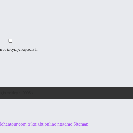
m bu tarayıcıya kaydedilsin.
alehantour.com.tr
knight online
nttgame
Sitemap