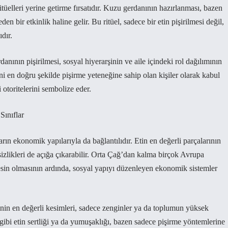
itüelleri yerine getirme fırsatıdır. Kuzu gerdanının hazırlanması, bazen
en bir etkinlik haline gelir. Bu ritüel, sadece bir etin pişirilmesi değil,
dır.
nının pişirilmesi, sosyal hiyerarşinin ve aile içindeki rol dağılımının
etini en doğru şekilde pişirme yeteneğine sahip olan kişiler olarak kabul
 otoritelerini sembolize eder.
ınıflar
rın ekonomik yapılarıyla da bağlantılıdır. Etin en değerli parçalarının
tsizlikleri de açığa çıkarabilir. Orta Çağ’dan kalma birçok Avrupa
 besin olmasının ardında, sosyal yapıyı düzenleyen ekonomik sistemler
in en değerli kesimleri, sadece zenginler ya da toplumun yüksek
ı gibi etin sertliği ya da yumuşaklığı, bazen sadece pişirme yöntemlerine