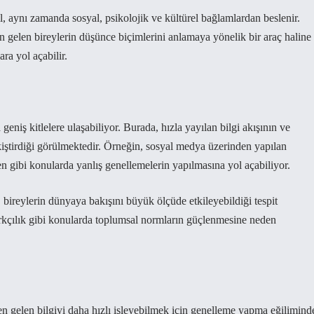
, aynı zamanda sosyal, psikolojik ve kültürel bağlamlardan beslenir.
 gelen bireylerin düşünce biçimlerini anlamaya yönelik bir araç haline
ra yol açabilir.
niş kitlelere ulaşabiliyor. Burada, hızla yayılan bilgi akışının ve
ekiştirdiği görülmektedir. Örneğin, sosyal medya üzerinden yapılan
n gibi konularda yanlış genellemelerin yapılmasına yol açabiliyor.
bireylerin dünyaya bakışını büyük ölçüde etkileyebildiği tespit
ve ırkçılık gibi konularda toplumsal normların güçlenmesine neden
den gelen bilgiyi daha hızlı işleyebilmek için genelleme yapma eğilimind