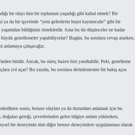
dığı bir olayı tüm bir toplumun yaşadığı gibi kabul etmek? Bir
 ya da bir işyerinde “yeni gelenlerin hepsi kaytarıcıdır” gibi bir
k yaşamdan bildiğimiz örneklerdir. Ama bu tür düşünceler ne kadar
r büyük genellemeler yapabiliyorlar? Bugün, bu sorulara cevap ararken,
ni anlamaya çalışacağız.
en biridir. Ancak, bu süreç bazen bizi yanıltabilir. Peki, genelleme
nuçlara yol açar? Bu yazıda, bu sorulara derinlemesine bir bakış açısı
mledikten sonra, benzer olayları ya da durumları anlamak için bu
, doğaları gereği, çevrelerinden gelen bilgiye anlam yüklerken,
bireysel bir deneyimin tüm diğer benzer deneyimlere uygulanması olarak