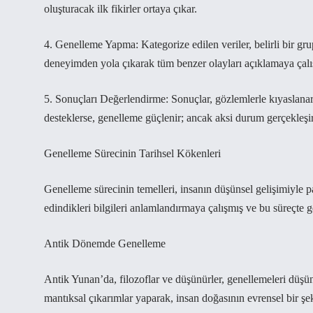
oluşturacak ilk fikirler ortaya çıkar.
4. Genelleme Yapma: Kategorize edilen veriler, belirli bir gr
deneyimden yola çıkarak tüm benzer olayları açıklamaya çalış
5. Sonuçları Değerlendirme: Sonuçlar, gözlemlerle kıyaslanar
desteklerse, genelleme güçlenir; ancak aksi durum gerçekleşir
Genelleme Sürecinin Tarihsel Kökenleri
Genelleme sürecinin temelleri, insanın düşünsel gelişimiyle par
edindikleri bilgileri anlamlandırmaya çalışmış ve bu süreçte 
Antik Dönemde Genelleme
Antik Yunan’da, filozoflar ve düşünürler, genellemeleri düşünse
mantıksal çıkarımlar yaparak, insan doğasının evrensel bir şek