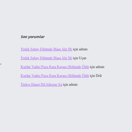
Son yorumlar
Yedek Subay Eğitimde Maaş Alır Mı
için
admin
Yedek Subay Eğitimde Maaş Alır Mı
için
Uçan
,
Kurtlar Vadisi Pusu Kara Kaçıncı Bölümde Öldü
için
admin
Kurtlar Vadisi Pusu Kara Kaçıncı Bölümde Öldü
için
Deli
Türkçe Hangi Dil Ailesine Ait
için
admin