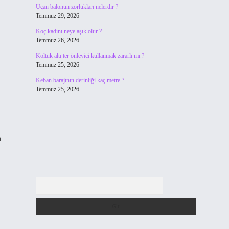
Uçan balonun zorlukları nelerdir ?
Temmuz 29, 2026
Koç kadını neye aşık olur ?
Temmuz 26, 2026
Koltuk altı ter önleyici kullanmak zararlı mı ?
Temmuz 25, 2026
Keban barajının derinliği kaç metre ?
Temmuz 25, 2026
n
Arama