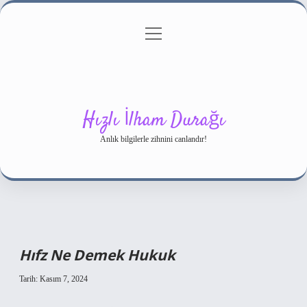
menüyü
Gizlilik Politikası
aç
Hakkımızda
Yasal Uyarı
Hızlı İlham Durağı
Anlık bilgilerle zihnini canlandır!
Hıfz Ne Demek Hukuk
Tarih: Kasım 7, 2024