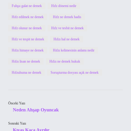
Fuhşu galat ne demek
Hıfz dönemi nedir
Hıfz edilmek ne demek
Hıfz ne demek hadis
Hıfz olunur ne demek
Hıfz ve tesbit ne demek
Hıfz ve tespit ne demek
Hıfzı hal ne demek
Hıfzı himaye ne demek
Hıfzı kelimesinin anlamı nedir
Hıfzı lisan ne demek
Hıfzı ne demek hukuk
Hıfzuhuma ne demek
Soruşturma dosyası açık ne demek
Önceki Yazı
Neden Ahşap Oyuncak
Sonraki Yazı
Kıyas Kaça Ayrılır