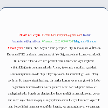
i
Reklam ve İletişim:
E-mail:
backlinkpaneli@gmail.com
Teams:
forumhizmeti@gmail.com
Whatsapp: 0262 606 0 726
Telegram: @karabul
Yasal Uyarı:
Sitemiz, 5651 Sayılı Kanun gereğince Bilgi Teknolojileri ve İletişim
Kurumu (BTK) tarafından onaylanmış bir Yer Sağlayıcı olarak hizmet vermektedir.
Bu nedenle, sitedeki içerikleri proaktif olarak denetleme veya araştırma
yükümlülüğümüz bulunmamaktadır. Ancak, üyelerimiz yazdıkları içeriklerin
sorumluluğunu taşımakta olup, siteye üye olarak bu sorumluluğu kabul etmiş
sayılırlar. Bu internet sitesi, herhangi bir marka, kurum veya şahıs şirketi ile hiçbir
bağlantısı bulunmamaktadır. Sitede yalnızca kendi hazırladığımız makaleler
paylaşılmaktadır. Burada yer alan içerikler haber niteliği taşımamakta olup, gerçek
kurum ve kişiler hakkında paylaşım yapılmamaktadır. Gerçek kurum ve kişiler ile
isim benzerlikleri tamamen tesadüfidir. Sitemiz, kar amacı gütmeyen ve tamamen