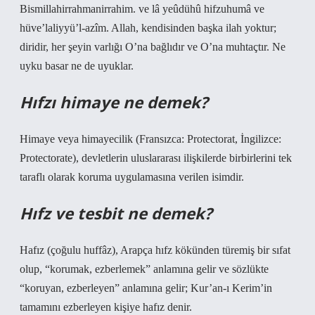
Bismillahirrahmanirrahim. ve lâ yeûdühû hifzuhumâ ve
hüve’laliyyü’l-azîm. Allah, kendisinden başka ilah yoktur;
diridir, her şeyin varlığı O’na bağlıdır ve O’na muhtaçtır. Ne
uyku basar ne de uyuklar.
Hıfzı himaye ne demek?
Himaye veya himayecilik (Fransızca: Protectorat, İngilizce:
Protectorate), devletlerin uluslararası ilişkilerde birbirlerini tek
taraflı olarak koruma uygulamasına verilen isimdir.
Hıfz ve tesbit ne demek?
Hafız (çoğulu huffâz), Arapça hıfz kökünden türemiş bir sıfat
olup, “korumak, ezberlemek” anlamına gelir ve sözlükte
“koruyan, ezberleyen” anlamına gelir; Kur’an-ı Kerim’in
tamamını ezberleyen kişiye hafız denir.