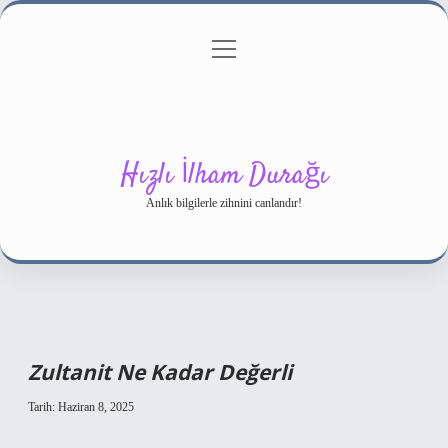
menüyü
Gizlilik Politikası
aç
Hakkımızda
Yasal Uyarı
Hızlı İlham Durağı
Anlık bilgilerle zihnini canlandır!
Zultanit Ne Kadar Değerli
Tarih: Haziran 8, 2025