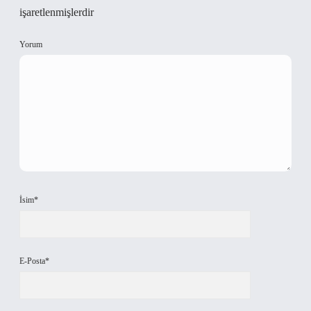
işaretlenmişlerdir
Yorum
İsim*
E-Posta*