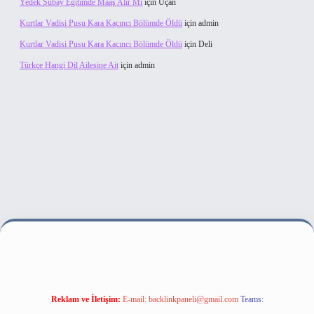
Yedek Subay Eğitimde Maaş Alır Mı
için
Uçan
Kurtlar Vadisi Pusu Kara Kaçıncı Bölümde Öldü
için
admin
Kurtlar Vadisi Pusu Kara Kaçıncı Bölümde Öldü
için
Deli
Türkçe Hangi Dil Ailesine Ait
için
admin
esi
Reklam ve İletişim:
E-mail:
backlinkpaneli@gmail.com
Teams: