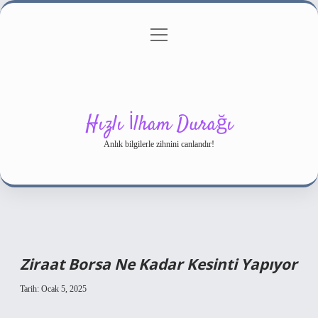
menüyü
Gizlilik Politikası
aç
Hakkımızda
Yasal Uyarı
Hızlı İlham Durağı
Anlık bilgilerle zihnini canlandır!
Ziraat Borsa Ne Kadar Kesinti Yapıyor
Tarih: Ocak 5, 2025