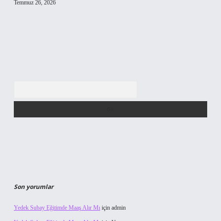
Temmuz 26, 2026
Arama
Son yorumlar
Yedek Subay Eğitimde Maaş Alır Mı
için
admin