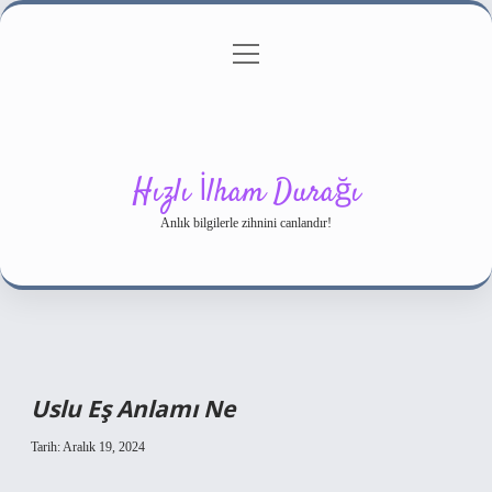
menüyü
Gizlilik Politikası
aç
Hakkımızda
Yasal Uyarı
Hızlı İlham Durağı
Anlık bilgilerle zihnini canlandır!
Uslu Eş Anlamı Ne
Tarih: Aralık 19, 2024