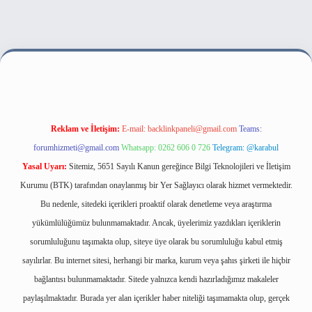
et bahis sitesi
Reklam ve İletişim:
E-mail:
backlinkpaneli@gmail.com
Teams:
forumhizmeti@gmail.com
Whatsapp: 0262 606 0 726
Telegram: @karabul
Yasal Uyarı:
Sitemiz, 5651 Sayılı Kanun gereğince Bilgi Teknolojileri ve İletişim
Kurumu (BTK) tarafından onaylanmış bir Yer Sağlayıcı olarak hizmet vermektedir.
Bu nedenle, sitedeki içerikleri proaktif olarak denetleme veya araştırma
yükümlülüğümüz bulunmamaktadır. Ancak, üyelerimiz yazdıkları içeriklerin
sorumluluğunu taşımakta olup, siteye üye olarak bu sorumluluğu kabul etmiş
sayılırlar. Bu internet sitesi, herhangi bir marka, kurum veya şahıs şirketi ile hiçbir
bağlantısı bulunmamaktadır. Sitede yalnızca kendi hazırladığımız makaleler
paylaşılmaktadır. Burada yer alan içerikler haber niteliği taşımamakta olup, gerçek