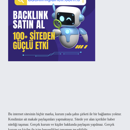
Bu internet sitesinin hiçbir marka, kurum yada şahıs şirketi ile bir bağlantısı yoktur.
Kendimize ait makale paylaşımları yapmaktayız. Sitede yer alan içerikler haber
niteliği taşımaz. Gerçek kurum ve kişiler hakkında paylaşım yapılmaz. Gerçek
kurum ve kişiler ile isim benzerlikleri tamamen tesadüfidir.