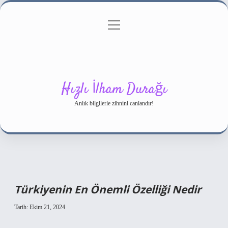
menüyü
Gizlilik Politikası
aç
Hakkımızda
Yasal Uyarı
Hızlı İlham Durağı
Anlık bilgilerle zihnini canlandır!
Türkiyenin En Önemli Özelliği Nedir
Tarih: Ekim 21, 2024