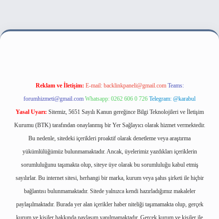
ilbet bahis sitesi
Reklam ve İletişim:
E-mail:
backlinkpaneli@gmail.com
Teams:
forumhizmeti@gmail.com
Whatsapp: 0262 606 0 726
Telegram: @karabul
Yasal Uyarı:
Sitemiz, 5651 Sayılı Kanun gereğince Bilgi Teknolojileri ve İletişim
Kurumu (BTK) tarafından onaylanmış bir Yer Sağlayıcı olarak hizmet vermektedir.
Bu nedenle, sitedeki içerikleri proaktif olarak denetleme veya araştırma
yükümlülüğümüz bulunmamaktadır. Ancak, üyelerimiz yazdıkları içeriklerin
sorumluluğunu taşımakta olup, siteye üye olarak bu sorumluluğu kabul etmiş
sayılırlar. Bu internet sitesi, herhangi bir marka, kurum veya şahıs şirketi ile hiçbir
bağlantısı bulunmamaktadır. Sitede yalnızca kendi hazırladığımız makaleler
paylaşılmaktadır. Burada yer alan içerikler haber niteliği taşımamakta olup, gerçek
kurum ve kişiler hakkında paylaşım yapılmamaktadır. Gerçek kurum ve kişiler ile