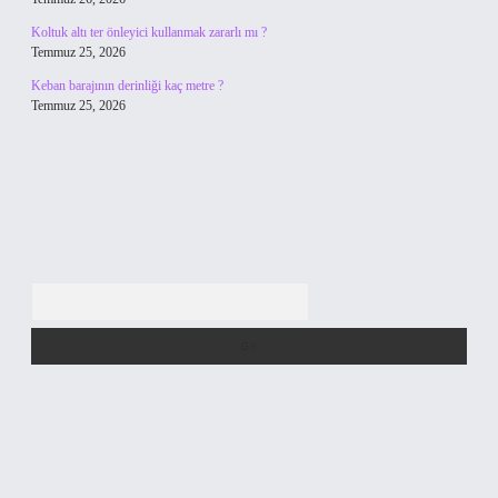
Koltuk altı ter önleyici kullanmak zararlı mı ?
Temmuz 25, 2026
Keban barajının derinliği kaç metre ?
Temmuz 25, 2026
Arama