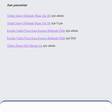
Son yorumlar
Yedek Subay Eğitimde Maaş Alır Mı
için
admin
Yedek Subay Eğitimde Maaş Alır Mı
için
Uçan
Kurtlar Vadisi Pusu Kara Kaçıncı Bölümde Öldü
için
admin
Kurtlar Vadisi Pusu Kara Kaçıncı Bölümde Öldü
için
Deli
Türkçe Hangi Dil Ailesine Ait
için
admin
 bahis sitesi