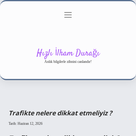
menüyü
Gizlilik Politikası
aç
Hakkımızda
Yasal Uyarı
Hızlı İlham Durağı
Anlık bilgilerle zihnini canlandır!
Trafikte nelere dikkat etmeliyiz ?
Tarih: Haziran 12, 2026