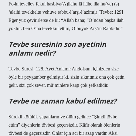
Fe-in tevellev fekul hasbiya(A)llâhu lâ ilâhe illa hu(ve) (s)
‘alaihi tevekkeltu vehuve rabbu-l’arşi-l’azîm(i) [Tevbe: 129]
Eğer yüz çevirirlerse de ki: “Allah bana; “O’ndan başka ilah
yoktur, ben O’na tevekkül ettim, O büyük Arş’ın Rabbidir.”
Tevbe suresinin son ayetinin
anlamı nedir?
Tevbe Suresi, 128. Ayet Anlamı: Andolsun, içinizden size
öyle bir peygamber gelmiştir ki, sizin sıkıntınız ona çok çetin
gelir, sizi çok sever, mü’minlere karşı çok şefkatlidir.
Tevbe ne zaman kabul edilmez?
Sürekli kötülük yapanların ve ölüm gelince “Şimdi tövbe
ettim” diyenlerin tövbesi geçersizdir. Kâfir olarak ölenlerin
tövbesi de geçersizdir. Onlar için acı bir azap vardır. Aksi