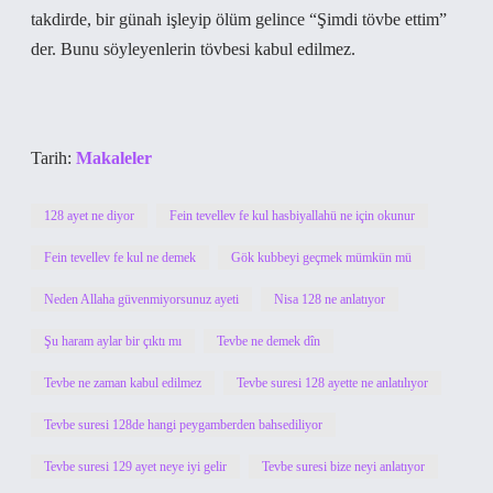
takdirde, bir günah işleyip ölüm gelince “Şimdi tövbe ettim”
der. Bunu söyleyenlerin tövbesi kabul edilmez.
Tarih:
Makaleler
128 ayet ne diyor
Fein tevellev fe kul hasbiyallahü ne için okunur
Fein tevellev fe kul ne demek
Gök kubbeyi geçmek mümkün mü
Neden Allaha güvenmiyorsunuz ayeti
Nisa 128 ne anlatıyor
Şu haram aylar bir çıktı mı
Tevbe ne demek dîn
Tevbe ne zaman kabul edilmez
Tevbe suresi 128 ayette ne anlatılıyor
Tevbe suresi 128de hangi peygamberden bahsediliyor
Tevbe suresi 129 ayet neye iyi gelir
Tevbe suresi bize neyi anlatıyor