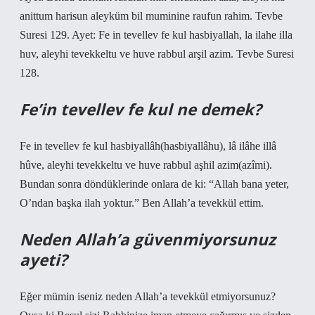
anittum harisun aleyküm bil muminine raufun rahim. Tevbe
Suresi 129. Ayet: Fe in tevellev fe kul hasbiyallah, la ilahe illa
huv, aleyhi tevekkeltu ve huve rabbul arşil azim. Tevbe Suresi
128.
Fe’in tevellev fe kul ne demek?
Fe in tevellev fe kul hasbiyallâh(hasbiyallâhu), lâ ilâhe illâ
hûve, aleyhi tevekkeltu ve huve rabbul aşhil azim(azîmi).
Bundan sonra döndüklerinde onlara de ki: “Allah bana yeter,
O’ndan başka ilah yoktur.” Ben Allah’a tevekkül ettim.
Neden Allah’a güvenmiyorsunuz
ayeti?
Eğer mümin iseniz neden Allah’a tevekkül etmiyorsunuz?