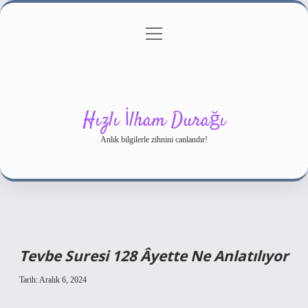
menüyü
Gizlilik Politikası
aç
Hakkımızda
Yasal Uyarı
Hızlı İlham Durağı
Anlık bilgilerle zihnini canlandır!
Tevbe Suresi 128 Âyette Ne Anlatılıyor
Tarih: Aralık 6, 2024