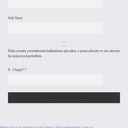
Web Sitesi
Daha sonraki yorumlarımda kullanılması için adım, e-posta adresim ve site adresim
bu tarayıcıya kaydedilsin.
9 - 5 kaçtır?
*
https://www.birumut.net
https://bayserturizm.com.tr