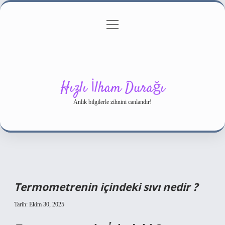
menüyü
Gizlilik Politikası
aç
Hakkımızda
Yasal Uyarı
Hızlı İlham Durağı
Anlık bilgilerle zihnini canlandır!
Termometrenin içindeki sıvı nedir ?
Tarih: Ekim 30, 2025