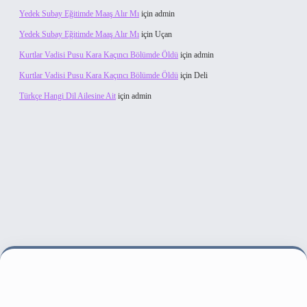
Yedek Subay Eğitimde Maaş Alır Mı
için
admin
Yedek Subay Eğitimde Maaş Alır Mı
için
Uçan
Kurtlar Vadisi Pusu Kara Kaçıncı Bölümde Öldü
için
admin
Kurtlar Vadisi Pusu Kara Kaçıncı Bölümde Öldü
için
Deli
Türkçe Hangi Dil Ailesine Ait
için
admin
sitesi