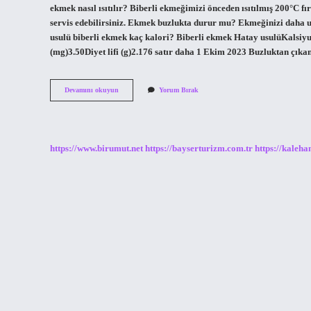
ekmek nasıl ısıtılır? Biberli ekmeğimizi önceden ısıtılmış 200°C fı
servis edebilirsiniz. Ekmek buzlukta durur mu? Ekmeğinizi daha u
usulü biberli ekmek kaç kalori? Biberli ekmek Hatay usulüKalsiy
(mg)3.50Diyet lifi (g)2.176 satır daha 1 Ekim 2023 Buzluktan çık
Biberli
Devamını okuyun
Yorum Bırak
Ekmek
Buzlukta
Saklanır
Mı
https://www.birumut.net
https://bayserturizm.com.tr
https://kaleha