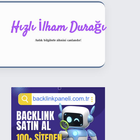
Hızlı İlham Durağı
Anlık bilgilerle zihnini canlandır!
Sidebar
ilbet bahis sitesi