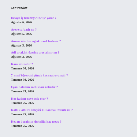
Son Yazılar
Detaylı iç temizleyici ne işe yarar ?
Ağustos 6, 2026
Avene su bazlı mı ?
Ağustos 5, 2026
Annesi ölen bir oğlak nasıl beslenir ?
Ağustos 3, 2026
Adi ortaklık üzerine araç alınır mı ?
Ağustos 3, 2026
Kara avı nedir ?
Temmuz 30, 2026
7. sınıf öğrencisi günde kaç saat uyumalı ?
Temmuz 30, 2026
Uçan balonun zorlukları nelerdir ?
Temmuz 29, 2026
Koç kadını neye aşık olur ?
Temmuz 26, 2026
Koltuk altı ter önleyici kullanmak zararlı mı ?
Temmuz 25, 2026
Keban barajının derinliği kaç metre ?
Temmuz 25, 2026