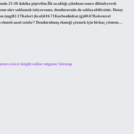
rında 25-30 dakika pişirelim.İlk sıcaklığı çıktıktan sonra dilimleyerek
zun süre saklamak istiyorsanız, dondurucuda da saklayabilirsiniz. Hatay
um (mg)82.17Kalori (kcal)416.71Karbonhidrat (g)40.67Kolesterol
an ekmek nasıl ısıtılır? Dondurulmuş ekmeği çözmek için birkaç yöntem…
ntour.com.tr
knight online
nttgame
Sitemap