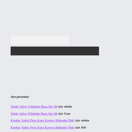
Arama
Son yorumlar
Yedek Subay Eğitimde Maaş Alır Mı
için
admin
Yedek Subay Eğitimde Maaş Alır Mı
için
Uçan
Kurtlar Vadisi Pusu Kara Kaçıncı Bölümde Öldü
için
admin
Kurtlar Vadisi Pusu Kara Kaçıncı Bölümde Öldü
için
Deli