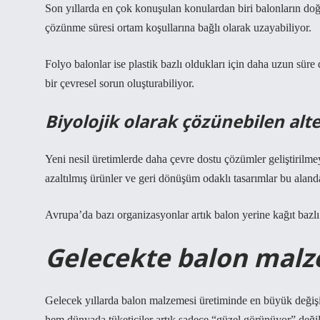
Son yıllarda en çok konuşulan konulardan biri balonların doğa
çözünme süresi ortam koşullarına bağlı olarak uzayabiliyor.
Folyo balonlar ise plastik bazlı oldukları için daha uzun süre
bir çevresel sorun oluşturabiliyor.
Biyolojik olarak çözünebilen alte
Yeni nesil üretimlerde daha çevre dostu çözümler geliştirilmey
azaltılmış ürünler ve geri dönüşüm odaklı tasarımlar bu aland
Avrupa’da bazı organizasyonlar artık balon yerine kağıt bazlı 
Gelecekte balon malze
Gelecek yıllarda balon malzemesi üretiminde en büyük değişi
hem dünyada tüketiciler artık sadece “güzel görünüyor” değil