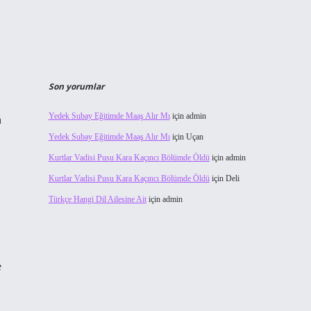
Son yorumlar
Yedek Subay Eğitimde Maaş Alır Mı
için
admin
n
Yedek Subay Eğitimde Maaş Alır Mı
için
Uçan
Kurtlar Vadisi Pusu Kara Kaçıncı Bölümde Öldü
için
admin
Kurtlar Vadisi Pusu Kara Kaçıncı Bölümde Öldü
için
Deli
Türkçe Hangi Dil Ailesine Ait
için
admin
e