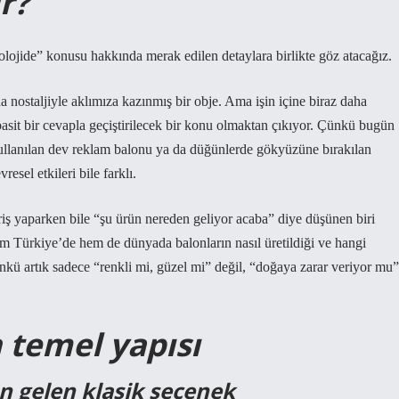
r?
lojide” konusu hakkında merak edilen detaylara birlikte göz atacağız.
a nostaljiyle aklımıza kazınmış bir obje. Ama işin içine biraz daha
sit bir cevapla geçiştirilecek bir konu olmaktan çıkıyor. Çünkü bugün
ullanılan dev reklam balonu ya da düğünlerde gökyüzüne bırakılan
esel etkileri bile farklı.
riş yaparken bile “şu ürün nereden geliyor acaba” diye düşünen biri
hem Türkiye’de hem de dünyada balonların nasıl üretildiği ve hangi
kü artık sadece “renkli mi, güzel mi” değil, “doğaya zarar veriyor mu”
 temel yapısı
n gelen klasik seçenek