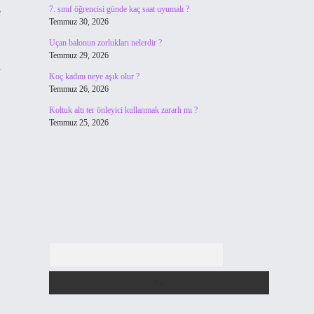
7. sınıf öğrencisi günde kaç saat uyumalı ?
e
Temmuz 30, 2026
Uçan balonun zorlukları nelerdir ?
Temmuz 29, 2026
a
Koç kadını neye aşık olur ?
Temmuz 26, 2026
Koltuk altı ter önleyici kullanmak zararlı mı ?
Temmuz 25, 2026
Arama