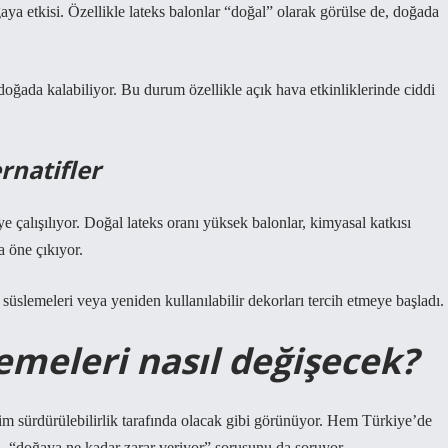
ya etkisi. Özellikle lateks balonlar “doğal” olarak görülse de, doğada
 doğada kalabiliyor. Bu durum özellikle açık hava etkinliklerinde ciddi
rnatifler
e çalışılıyor. Doğal lateks oranı yüksek balonlar, kimyasal katkısı
a öne çıkıyor.
süslemeleri veya yeniden kullanılabilir dekorları tercih etmeye başladı.
meleri nasıl değişecek?
m sürdürülebilirlik tarafında olacak gibi görünüyor. Hem Türkiye’de
, “doğaya ne kadar zarar veriyor” sorusunu da soruyor.