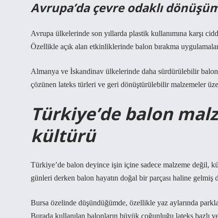
Avrupa’da çevre odaklı dönüşü
Avrupa ülkelerinde son yıllarda plastik kullanımına karşı cidd
Özellikle açık alan etkinliklerinde balon bırakma uygulamaları
Almanya ve İskandinav ülkelerinde daha sürdürülebilir balon al
çözünen lateks türleri ve geri dönüştürülebilir malzemeler üzer
Türkiye’de balon mal
kültürü
Türkiye’de balon deyince işin içine sadece malzeme değil, kül
günleri derken balon hayatın doğal bir parçası haline gelmiş
Bursa özelinde düşündüğümde, özellikle yaz aylarında parkl
Burada kullanılan balonların büyük çoğunluğu lateks bazlı ve 