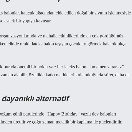
s balonlar, kauçuk ağacından elde edilen doğal bir sıvının işlenmesiyle
k ve esnek bir yapıya kavuşur.
 organizasyonlarında ve mahalle etkinliklerinde en çok gördüğümüz
rken elinde renkli lateks balon taşıyan çocukları görmek hala oldukça
k burada önemli bir nokta var: her lateks balon “tamamen zararsız”
man alabilir, özellikle katkı maddeleri kullanıldığında süreç daha da
 dayanıklı alternatif
 Doğum günü partilerinde “Happy Birthday” yazılı dev balonları
ilmden üretilir ve çoğu zaman metalik bir kaplama ile güçlendirilir.