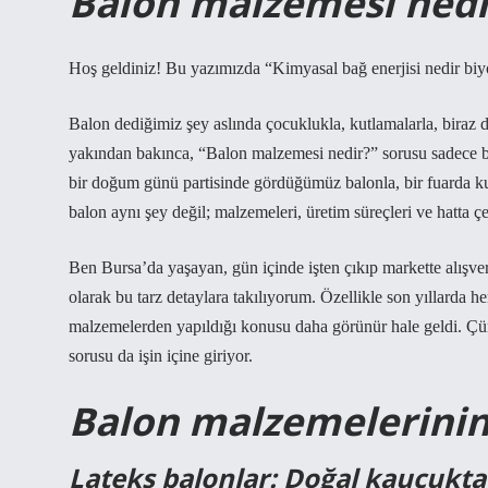
Balon malzemesi nedi
Hoş geldiniz! Bu yazımızda “Kimyasal bağ enerjisi nedir biyo
Balon dediğimiz şey aslında çocuklukla, kutlamalarla, biraz d
yakından bakınca, “Balon malzemesi nedir?” sorusu sadece ba
bir doğum günü partisinde gördüğümüz balonla, bir fuarda k
balon aynı şey değil; malzemeleri, üretim süreçleri ve hatta çevr
Ben Bursa’da yaşayan, gün içinde işten çıkıp markette alışve
olarak bu tarz detaylara takılıyorum. Özellikle son yıllarda 
malzemelerden yapıldığı konusu daha görünür hale geldi. Çün
sorusu da işin içine giriyor.
Balon malzemelerinin
Lateks balonlar: Doğal kauçukta