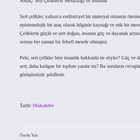
Sonuç: Sert Çeliklerin Metafiziği ve İnsanlık
Sert çelikler, yalnızca endüstriyel bir materyal olmanın ötesind
epistemolojik bir araç olarak bilginin kaynağı ve etik bir mese
Çeliklerin güçlü ve sert doğası, insanın güç ve dayanak arzu
sorusu her zaman bir felsefi mesele olmuştur.
Peki, sert çelikler bize insanlık hakkında ne söyler? Güç ve d
sert, daha kırılgan bir toplum yaratır mı? Bu soruların cevapl
görüşümüzle şekillenir.
Tarih:
Makaleler
Önceki Yazı