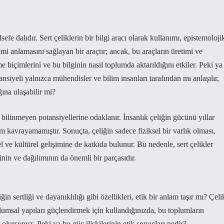
sefe dalıdır. Sert çeliklerin bir bilgi aracı olarak kullanımı, epistemoloji
imi anlamasını sağlayan bir araçtır; ancak, bu araçların üretimi ve
e biçimlerini ve bu bilginin nasıl toplumda aktarıldığını etkiler. Peki ya
ansiyeli yalnızca mühendisler ve bilim insanları tarafından mı anlaşılır,
ına ulaşabilir mi?
 bilinmeyen potansiyellerine odaklanır. İnsanlık çeliğin gücünü yıllar
kavrayamamıştır. Sonuçta, çeliğin sadece fiziksel bir varlık olması,
l ve kültürel gelişimine de katkıda bulunur. Bu nedenle, sert çelikler
inin ve dağılımının da önemli bir parçasıdır.
ğin sertliği ve dayanıklılığı gibi özellikleri, etik bir anlam taşır mı? Çeli
oplumsal yapıları güçlendirmek için kullandığınızda, bu toplumların
lursunuz. Peki ya bu güç ilişkilerinin etik sonuçları nedir?