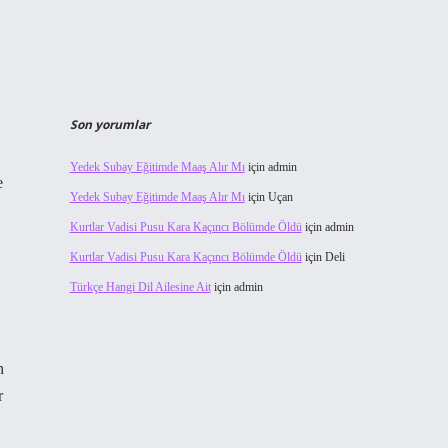
Son yorumlar
Yedek Subay Eğitimde Maaş Alır Mı
için
admin
e
Yedek Subay Eğitimde Maaş Alır Mı
için
Uçan
Kurtlar Vadisi Pusu Kara Kaçıncı Bölümde Öldü
için
admin
Kurtlar Vadisi Pusu Kara Kaçıncı Bölümde Öldü
için
Deli
Türkçe Hangi Dil Ailesine Ait
için
admin
n
r