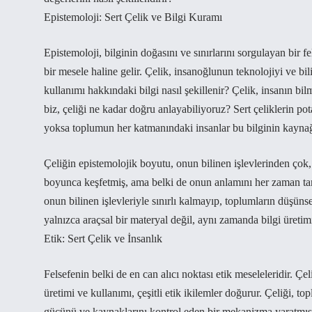
Epistemoloji: Sert Çelik ve Bilgi Kuramı
Epistemoloji, bilginin doğasını ve sınırlarını sorgulayan bir fel
bir mesele haline gelir. Çelik, insanoğlunun teknolojiyi ve bil
kullanımı hakkındaki bilgi nasıl şekillenir? Çelik, insanın bilm
biz, çeliği ne kadar doğru anlayabiliyoruz? Sert çeliklerin pot
yoksa toplumun her katmanındaki insanlar bu bilginin kaynağ
Çeliğin epistemolojik boyutu, onun bilinen işlevlerinden çok,
boyunca keşfetmiş, ama belki de onun anlamını her zaman tam 
onun bilinen işlevleriyle sınırlı kalmayıp, toplumların düşünse
yalnızca araçsal bir materyal değil, aynı zamanda bilgi üretim
Etik: Sert Çelik ve İnsanlık
Felsefenin belki de en can alıcı noktası etik meseleleridir. Çeli
üretimi ve kullanımı, çeşitli etik ikilemler doğurur. Çeliği, t
gücünü ve kaynaklarını kontrol eden bir mekanizma yaratmış o