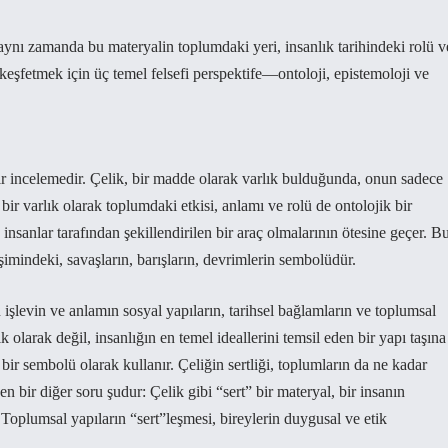
r; aynı zamanda bu materyalin toplumdaki yeri, insanlık tarihindeki rolü v
keşfetmek için üç temel felsefi perspektife—ontoloji, epistemoloji ve
 bir incelemedir. Çelik, bir madde olarak varlık bulduğunda, onun sadece
 bir varlık olarak toplumdaki etkisi, anlamı ve rolü de ontolojik bir
insanlar tarafından şekillendirilen bir araç olmalarının ötesine geçer. Bu
işimindeki, savaşların, barışların, devrimlerin sembolüdür.
n işlevin ve anlamın sosyal yapıların, tarihsel bağlamların ve toplumsal
 olarak değil, insanlığın en temel ideallerini temsil eden bir yapı taşına
ir sembolü olarak kullanır. Çeliğin sertliği, toplumların da ne kadar
 bir diğer soru şudur: Çelik gibi “sert” bir materyal, bir insanın
 Toplumsal yapıların “sert”leşmesi, bireylerin duygusal ve etik