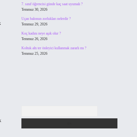
7. sınıf öğrencisi günde kaç saat uyumalı ?
Temmuz 30, 2026
Uçan balonun zorlukları nelerdir ?
k
Temmuz 29, 2026
Koç kadını neye aşık olur ?
Temmuz 26, 2026
Koltuk altı ter önleyici kullanmak zararlı mı ?
Temmuz 25, 2026
Arama
k