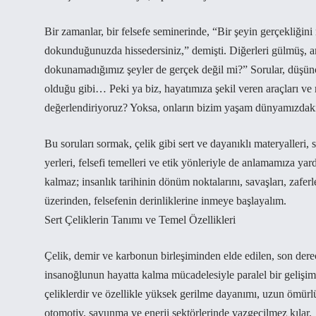
Bir zamanlar, bir felsefe seminerinde, “Bir şeyin gerçekliğini
dokunduğunuzda hissedersiniz,” demişti. Diğerleri gülmüş, a
dokunamadığımız şeyler de gerçek değil mi?” Sorular, düşünce
olduğu gibi… Peki ya biz, hayatımıza şekil veren araçları ve m
değerlendiriyoruz? Yoksa, onların bizim yaşam dünyamızdaki a
Bu soruları sormak, çelik gibi sert ve dayanıklı materyalleri, s
yerleri, felsefi temelleri ve etik yönleriyle de anlamamıza yard
kalmaz; insanlık tarihinin dönüm noktalarını, savaşları, zaferle
üzerinden, felsefenin derinliklerine inmeye başlayalım.
Sert Çeliklerin Tanımı ve Temel Özellikleri
Çelik, demir ve karbonun birleşiminden elde edilen, son derece
insanoğlunun hayatta kalma mücadelesiyle paralel bir gelişim gö
çeliklerdir ve özellikle yüksek gerilme dayanımı, uzun ömürlülük
otomotiv, savunma ve enerji sektörlerinde vazgeçilmez kılar.