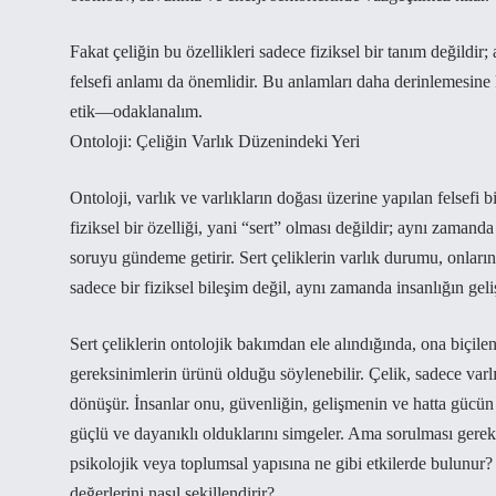
Fakat çeliğin bu özellikleri sadece fiziksel bir tanım değildi
felsefi anlamı da önemlidir. Bu anlamları daha derinlemesine 
etik—odaklanalım.
Ontoloji: Çeliğin Varlık Düzenindeki Yeri
Ontoloji, varlık ve varlıkların doğası üzerine yapılan felsefi
fiziksel bir özelliği, yani “sert” olması değildir; aynı zamanda
soruyu gündeme getirir. Sert çeliklerin varlık durumu, onların 
sadece bir fiziksel bileşim değil, aynı zamanda insanlığın gel
Sert çeliklerin ontolojik bakımdan ele alındığında, ona biçile
gereksinimlerin ürünü olduğu söylenebilir. Çelik, sadece varlık
dönüşür. İnsanlar onu, güvenliğin, gelişmenin ve hatta gücün b
güçlü ve dayanıklı olduklarını simgeler. Ama sorulması gereken
psikolojik veya toplumsal yapısına ne gibi etkilerde bulunur?
değerlerini nasıl şekillendirir?