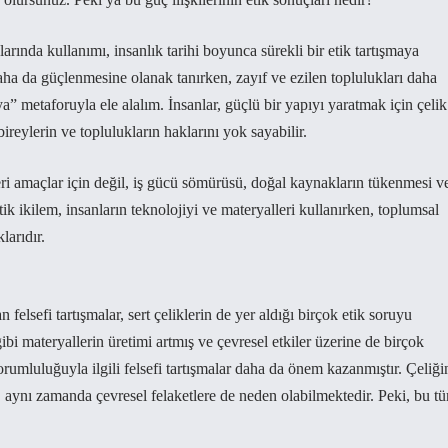
arında kullanımı, insanlık tarihi boyunca sürekli bir etik tartışmaya
daha da güçlenmesine olanak tanırken, zayıf ve ezilen toplulukları daha
ya” metaforuyla ele alalım. İnsanlar, güçlü bir yapıyı yaratmak için çelik
bireylerin ve toplulukların haklarını yok sayabilir.
keri amaçlar için değil, iş gücü sömürüsü, doğal kaynakların tükenmesi v
etik ikilem, insanların teknolojiyi ve materyalleri kullanırken, toplumsal
larıdır.
elsefi tartışmalar, sert çeliklerin de yer aldığı birçok etik soruyu
ibi materyallerin üretimi artmış ve çevresel etkiler üzerine de birçok
orumluluğuyla ilgili felsefi tartışmalar daha da önem kazanmıştır. Çeliği
 aynı zamanda çevresel felaketlere de neden olabilmektedir. Peki, bu tü