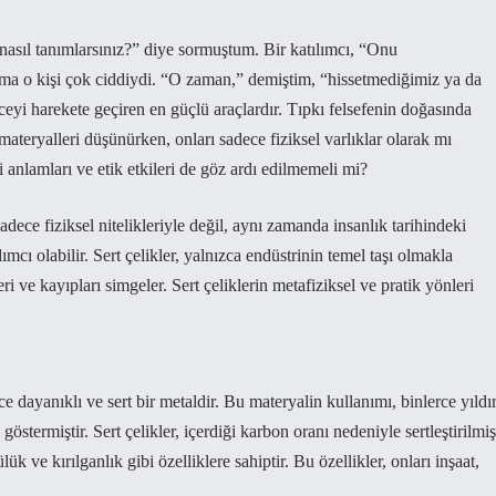
 nasıl tanımlarsınız?” diye sormuştum. Bir katılımcı, “Onu
ma o kişi çok ciddiydi. “O zaman,” demiştim, “hissetmediğimiz ya da
yi harekete geçiren en güçlü araçlardır. Tıpkı felsefenin doğasında
ateryalleri düşünürken, onları sadece fiziksel varlıklar olarak mı
nlamları ve etik etkileri de göz ardı edilmemeli mi?
adece fiziksel nitelikleriyle değil, aynı zamanda insanlık tarihindeki
ımcı olabilir. Sert çelikler, yalnızca endüstrinin temel taşı olmakla
ri ve kayıpları simgeler. Sert çeliklerin metafiziksel ve pratik yönleri
 dayanıklı ve sert bir metaldir. Bu materyalin kullanımı, binlerce yıldı
stermiştir. Sert çelikler, içerdiği karbon oranı nedeniyle sertleştirilmiş
 ve kırılganlık gibi özelliklere sahiptir. Bu özellikler, onları inşaat,