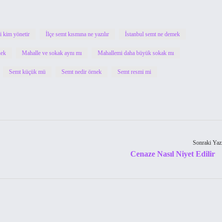
i kim yönetir
İlçe semt kısmına ne yazılır
İstanbul semt ne demek
nek
Mahalle ve sokak aynı mı
Mahallemi daha büyük sokak mı
Semt küçük mü
Semt nedir örnek
Semt resmi mi
Sonraki Yaz
Cenaze Nasıl Niyet Edilir