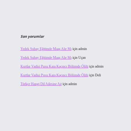
Son yorumlar
Yedek Subay Eğitimde Maaş Alır Mı
için
admin
Yedek Subay Eğitimde Maaş Alır Mı
için
Uçan
Kurtlar Vadisi Pusu Kara Kaçıncı Bölümde Öldü
için
admin
Kurtlar Vadisi Pusu Kara Kaçıncı Bölümde Öldü
için
Deli
Türkçe Hangi Dil Ailesine Ait
için
admin