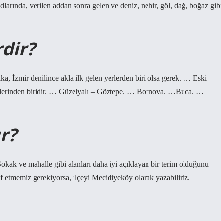
r adlarında, verilen addan sonra gelen ve deniz, nehir, göl, dağ, boğaz gib
rdir?
ka, İzmir denilince akla ilk gelen yerlerden biri olsa gerek. … Eski
yerlerinden biridir. … Güzelyalı – Göztepe. … Bornova. …Buca. …
r?
 Sokak ve mahalle gibi alanları daha iyi açıklayan bir terim olduğunu
arif etmemiz gerekiyorsa, ilçeyi Mecidiyeköy olarak yazabiliriz.