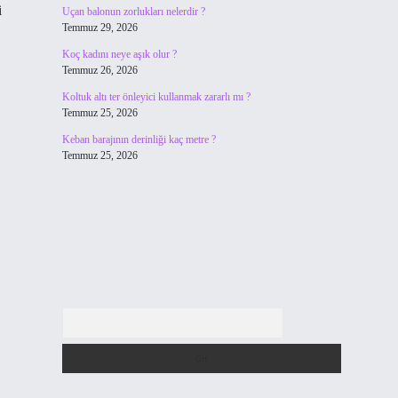
i
Uçan balonun zorlukları nelerdir ?
Temmuz 29, 2026
Koç kadını neye aşık olur ?
Temmuz 26, 2026
Koltuk altı ter önleyici kullanmak zararlı mı ?
Temmuz 25, 2026
Keban barajının derinliği kaç metre ?
Temmuz 25, 2026
Arama