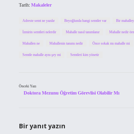
Tarih:
Makaleler
Adreste semt ne yazılır
Beyoğlunda hangi semtler var
Bir mahalley
İzmirin semtleri nelerdir
Mahalle nasıl tanımlanır
Mahalle nedir ör
Mahallen ne
Mahallenin tanımı nedir
Önce sokak mı mahalle mi
Semtle mahalle aynı şey mi
Semtleri kim yönetir
Önceki Yazı
Doktora Mezunu Öğretim Görevlisi Olabilir Mı
Bir yanıt yazın