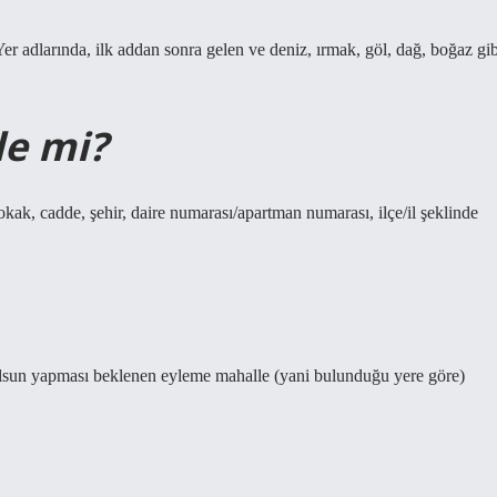
r. Yer adlarında, ilk addan sonra gelen ve deniz, ırmak, göl, dağ, boğaz gi
le mi?
 cadde, şehir, daire numarası/apartman numarası, ilçe/il şeklinde
lsun yapması beklenen eyleme mahalle (yani bulunduğu yere göre)