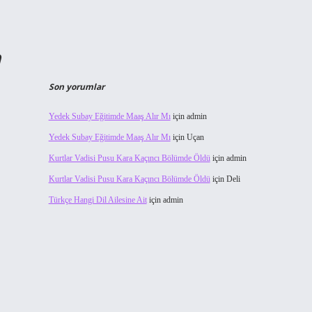
a
Son yorumlar
Yedek Subay Eğitimde Maaş Alır Mı
için
admin
Yedek Subay Eğitimde Maaş Alır Mı
için
Uçan
Kurtlar Vadisi Pusu Kara Kaçıncı Bölümde Öldü
için
admin
Kurtlar Vadisi Pusu Kara Kaçıncı Bölümde Öldü
için
Deli
Türkçe Hangi Dil Ailesine Ait
için
admin