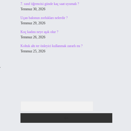
7. sınıf öğrencisi günde kaç saat uyumalı ?
Temmuz 30, 2026
Uçan balonun zorlukları nelerdir ?
Temmuz 29, 2026
Koç kadını neye aşık olur ?
Temmuz 26, 2026
Koltuk altı ter önleyici kullanmak zararlı mı ?
Temmuz 25, 2026
,
Arama