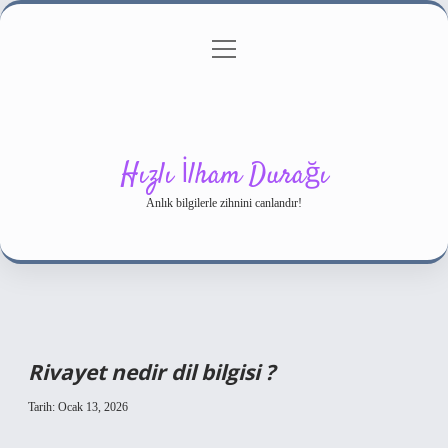
menüyü
Gizlilik Politikası
aç
Hakkımızda
Yasal Uyarı
Hızlı İlham Durağı
Anlık bilgilerle zihnini canlandır!
Rivayet nedir dil bilgisi ?
Tarih: Ocak 13, 2026