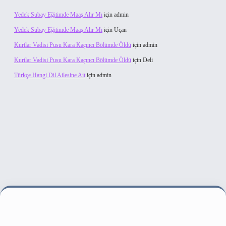
Yedek Subay Eğitimde Maaş Alır Mı
için
admin
Yedek Subay Eğitimde Maaş Alır Mı
için
Uçan
Kurtlar Vadisi Pusu Kara Kaçıncı Bölümde Öldü
için
admin
Kurtlar Vadisi Pusu Kara Kaçıncı Bölümde Öldü
için
Deli
Türkçe Hangi Dil Ailesine Ait
için
admin
et bahis sitesi