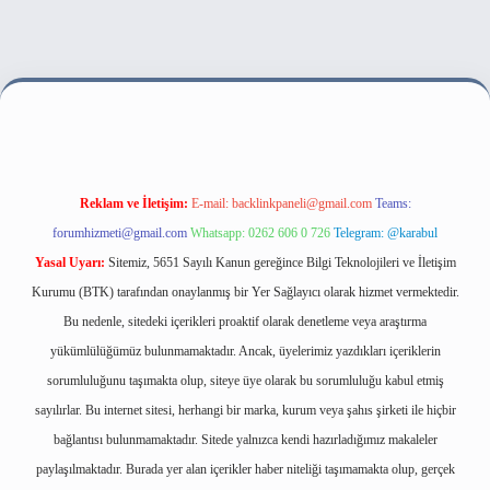
lbet bahis sitesi
Reklam ve İletişim:
E-mail:
backlinkpaneli@gmail.com
Teams:
forumhizmeti@gmail.com
Whatsapp: 0262 606 0 726
Telegram: @karabul
Yasal Uyarı:
Sitemiz, 5651 Sayılı Kanun gereğince Bilgi Teknolojileri ve İletişim
Kurumu (BTK) tarafından onaylanmış bir Yer Sağlayıcı olarak hizmet vermektedir.
Bu nedenle, sitedeki içerikleri proaktif olarak denetleme veya araştırma
yükümlülüğümüz bulunmamaktadır. Ancak, üyelerimiz yazdıkları içeriklerin
sorumluluğunu taşımakta olup, siteye üye olarak bu sorumluluğu kabul etmiş
sayılırlar. Bu internet sitesi, herhangi bir marka, kurum veya şahıs şirketi ile hiçbir
bağlantısı bulunmamaktadır. Sitede yalnızca kendi hazırladığımız makaleler
paylaşılmaktadır. Burada yer alan içerikler haber niteliği taşımamakta olup, gerçek