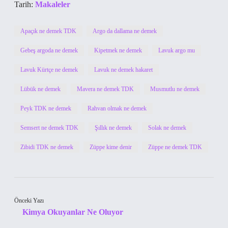
Tarih:
Makaleler
Apaçık ne demek TDK
Argo da dallama ne demek
Gebeş argoda ne demek
Kipetmek ne demek
Lavuk argo mu
Lavuk Kürtçe ne demek
Lavuk ne demek hakaret
Lübük ne demek
Mavera ne demek TDK
Musmutlu ne demek
Peyk TDK ne demek
Rahvan olmak ne demek
Semsert ne demek TDK
Şıllık ne demek
Solak ne demek
Zibidi TDK ne demek
Züppe kime denir
Züppe ne demek TDK
Önceki Yazı
Kimya Okuyanlar Ne Oluyor