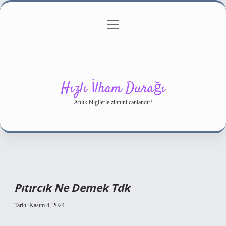
menüyü
Gizlilik Politikası
aç
Hakkımızda
Yasal Uyarı
Hızlı İlham Durağı
Anlık bilgilerle zihnini canlandır!
Pıtırcık Ne Demek Tdk
Tarih: Kasım 4, 2024