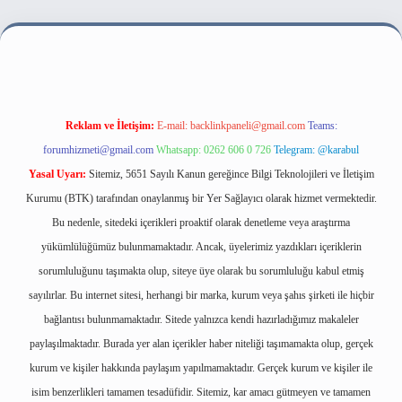
bahis sitesi
Reklam ve İletişim:
E-mail:
backlinkpaneli@gmail.com
Teams:
forumhizmeti@gmail.com
Whatsapp: 0262 606 0 726
Telegram: @karabul
Yasal Uyarı:
Sitemiz, 5651 Sayılı Kanun gereğince Bilgi Teknolojileri ve İletişim
Kurumu (BTK) tarafından onaylanmış bir Yer Sağlayıcı olarak hizmet vermektedir.
Bu nedenle, sitedeki içerikleri proaktif olarak denetleme veya araştırma
yükümlülüğümüz bulunmamaktadır. Ancak, üyelerimiz yazdıkları içeriklerin
sorumluluğunu taşımakta olup, siteye üye olarak bu sorumluluğu kabul etmiş
sayılırlar. Bu internet sitesi, herhangi bir marka, kurum veya şahıs şirketi ile hiçbir
bağlantısı bulunmamaktadır. Sitede yalnızca kendi hazırladığımız makaleler
paylaşılmaktadır. Burada yer alan içerikler haber niteliği taşımamakta olup, gerçek
kurum ve kişiler hakkında paylaşım yapılmamaktadır. Gerçek kurum ve kişiler ile
isim benzerlikleri tamamen tesadüfidir. Sitemiz, kar amacı gütmeyen ve tamamen