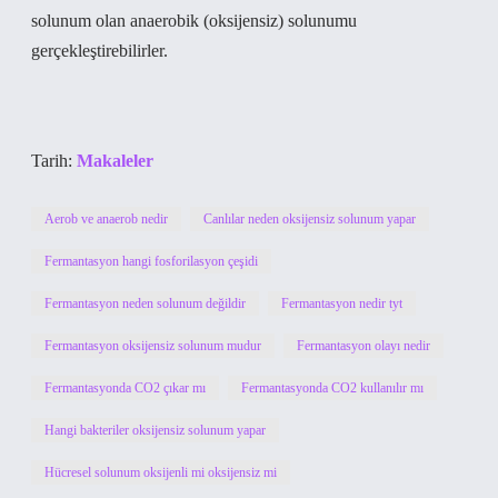
solunum olan anaerobik (oksijensiz) solunumu
gerçekleştirebilirler.
Tarih:
Makaleler
Aerob ve anaerob nedir
Canlılar neden oksijensiz solunum yapar
Fermantasyon hangi fosforilasyon çeşidi
Fermantasyon neden solunum değildir
Fermantasyon nedir tyt
Fermantasyon oksijensiz solunum mudur
Fermantasyon olayı nedir
Fermantasyonda CO2 çıkar mı
Fermantasyonda CO2 kullanılır mı
Hangi bakteriler oksijensiz solunum yapar
Hücresel solunum oksijenli mi oksijensiz mi