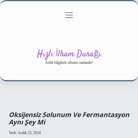
menüyü
Gizlilik Politikası
aç
Hakkımızda
Yasal Uyarı
Hızlı İlham Durağı
Anlık bilgilerle zihnini canlandır!
Oksijensiz Solunum Ve Fermantasyon
Aynı Şey Mi
Tarih: Aralık 23, 2024