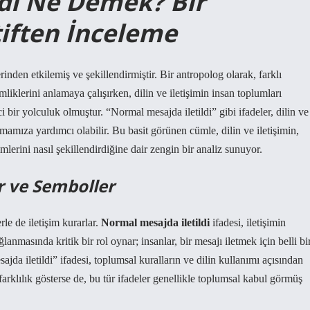
ldi Ne Demek? Bir
iften İnceleme
rinden etkilemiş ve şekillendirmiştir. Bir antropolog olarak, farklı
imliklerini anlamaya çalışırken, dilin ve iletişimin insan toplumları
bir yolculuk olmuştur. “Normal mesajda iletildi” gibi ifadeler, dilin ve
amıza yardımcı olabilir. Bu basit görünen cümle, dilin ve iletişimin,
imlerini nasıl şekillendirdiğine dair zengin bir analiz sunuyor.
er ve Semboller
le de iletişim kurarlar.
Normal mesajda iletildi
ifadesi, iletişimin
lanmasında kritik bir rol oynar; insanlar, bir mesajı iletmek için belli bi
da iletildi” ifadesi, toplumsal kuralların ve dilin kullanımı açısından
i farklılık gösterse de, bu tür ifadeler genellikle toplumsal kabul görmüş