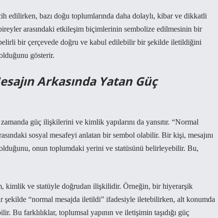
ih edilirken, bazı doğu toplumlarında daha dolaylı, kibar ve dikkatli
bireyler arasındaki etkileşim biçimlerinin sembolize edilmesinin bir
lirli bir çerçevede doğru ve kabul edilebilir bir şekilde iletildiğini
 olduğunu gösterir.
Mesajın Arkasında Yatan Güç
 zamanda güç ilişkilerini ve kimlik yapılarını da yansıtır. “Normal
rasındaki sosyal mesafeyi anlatan bir sembol olabilir. Bir kişi, mesajını
k olduğunu, onun toplumdaki yerini ve statüsünü belirleyebilir. Bu,
m, kimlik ve statüyle doğrudan ilişkilidir. Örneğin, bir hiyerarşik
r şekilde “normal mesajda iletildi” ifadesiyle iletebilirken, alt konumda
ir. Bu farklılıklar, toplumsal yapının ve iletişimin taşıdığı güç