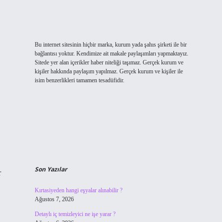
Bu internet sitesinin hiçbir marka, kurum yada şahıs şirketi ile bir
bağlantısı yoktur. Kendimize ait makale paylaşımları yapmaktayız.
Sitede yer alan içerikler haber niteliği taşımaz. Gerçek kurum ve
kişiler hakkında paylaşım yapılmaz. Gerçek kurum ve kişiler ile
isim benzerlikleri tamamen tesadüfidir.
Son Yazılar
r
Kırtasiyeden hangi eşyalar alınabilir ?
Ağustos 7, 2026
Detaylı iç temizleyici ne işe yarar ?