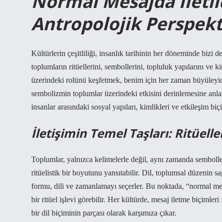
Normal Mesajda İleti
Antropolojik Perspekt
Kültürlerin çeşitliliği
, insanlık tarihinin her döneminde bizi de
toplumların ritüellerini, sembollerini, topluluk yapılarını ve k
üzerindeki rolünü keşfetmek, benim için her zaman büyüleyici 
sembolizmin toplumlar üzerindeki etkisini derinlemesine anlam
insanlar arasındaki sosyal yapıları, kimlikleri ve etkileşim biç
İletişimin Temel Taşları: Ritüell
Toplumlar, yalnızca kelimelerle değil, aynı zamanda semboller
ritüelistik bir boyutunu yansıtabilir. Dil, toplumsal düzenin sağ
formu, dili ve zamanlamayı seçerler. Bu noktada, “normal mesaj
bir ritüel işlevi görebilir. Her kültürde, mesaj iletme biçimler
bir dil biçiminin parçası olarak karşımıza çıkar.