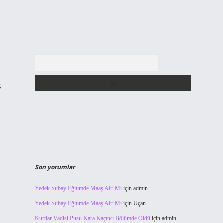
Arama
,
Son yorumlar
Yedek Subay Eğitimde Maaş Alır Mı
için
admin
Yedek Subay Eğitimde Maaş Alır Mı
için
Uçan
Kurtlar Vadisi Pusu Kara Kaçıncı Bölümde Öldü
için
admin