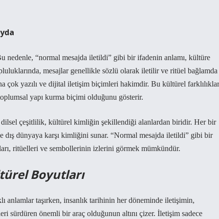
ayda
 Bu nedenle, “normal mesajda iletildi” gibi bir ifadenin anlamı, kültüre
pluluklarında
, mesajlar genellikle sözlü olarak iletilir ve ritüel bağlamda
a çok yazılı ve dijital iletişim biçimleri hakimdir. Bu kültürel farklılıklar
e toplumsal yapı kurma biçimi olduğunu gösterir.
ilsel çeşitlilik, kültürel kimliğin şekillendiği alanlardan biridir. Her bir
e dış dünyaya karşı kimliğini sunar. “Normal mesajda iletildi” gibi bir
ları, ritüelleri ve sembollerinin izlerini görmek mümkündür.
türel Boyutları
lı anlamlar taşırken, insanlık tarihinin her döneminde iletişimin,
leri sürdüren önemli bir araç olduğunun altını çizer. İletişim sadece