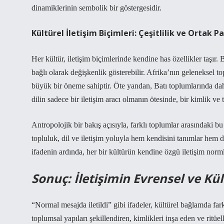
dinamiklerinin sembolik bir göstergesidir.
Kültürel İletişim Biçimleri: Çeşitlilik ve Ortak P
Her kültür, iletişim biçimlerinde kendine has özellikler taşır.
bağlı olarak değişkenlik gösterebilir.
Afrika’nın geleneksel to
büyük bir öneme sahiptir. Öte yandan,
Batı toplumlarında
dah
dilin sadece bir iletişim aracı olmanın ötesinde, bir kimlik v
Antropolojik bir bakış açısıyla, farklı toplumlar arasındaki bu d
topluluk, dil ve iletişim yoluyla hem kendisini tanımlar hem d
ifadenin ardında, her bir kültürün kendine özgü iletişim norm
Sonuç: İletişimin Evrensel ve Kül
“Normal mesajda iletildi” gibi ifadeler, kültürel bağlamda fark
toplumsal yapıları şekillendiren, kimlikleri inşa eden ve ritüel