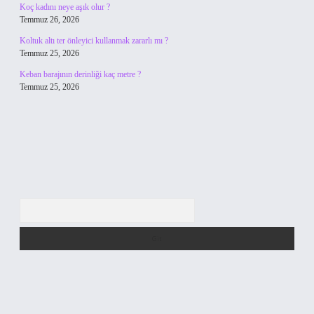
Koç kadını neye aşık olur ?
Temmuz 26, 2026
Koltuk altı ter önleyici kullanmak zararlı mı ?
Temmuz 25, 2026
Keban barajının derinliği kaç metre ?
Temmuz 25, 2026
Arama