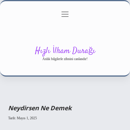
menüyü
Gizlilik Politikası
aç
Hakkımızda
Yasal Uyarı
Hızlı İlham Durağı
Anlık bilgilerle zihnini canlandır!
Neydirsen Ne Demek
Tarih: Mayıs 1, 2025