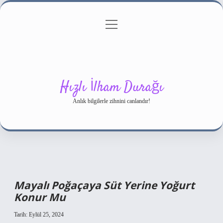
menüyü
Gizlilik Politikası
aç
Hakkımızda
Yasal Uyarı
Hızlı İlham Durağı
Anlık bilgilerle zihnini canlandır!
Mayalı Poğaçaya Süt Yerine Yoğurt
Konur Mu
Tarih: Eylül 25, 2024