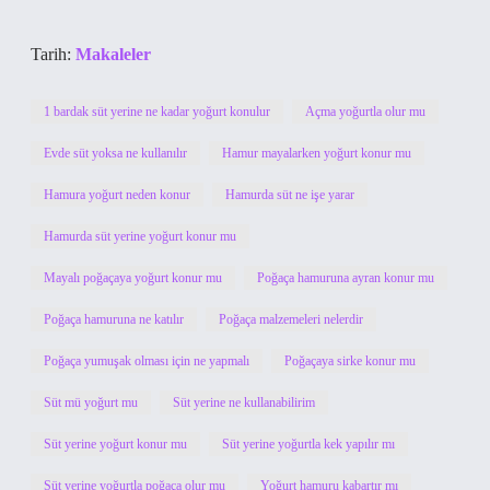
Tarih:
Makaleler
1 bardak süt yerine ne kadar yoğurt konulur
Açma yoğurtla olur mu
Evde süt yoksa ne kullanılır
Hamur mayalarken yoğurt konur mu
Hamura yoğurt neden konur
Hamurda süt ne işe yarar
Hamurda süt yerine yoğurt konur mu
Mayalı poğaçaya yoğurt konur mu
Poğaça hamuruna ayran konur mu
Poğaça hamuruna ne katılır
Poğaça malzemeleri nelerdir
Poğaça yumuşak olması için ne yapmalı
Poğaçaya sirke konur mu
Süt mü yoğurt mu
Süt yerine ne kullanabilirim
Süt yerine yoğurt konur mu
Süt yerine yoğurtla kek yapılır mı
Süt yerine yoğurtla poğaça olur mu
Yoğurt hamuru kabartır mı