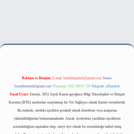
t bahis sitesi
Reklam ve İletişim:
E-mail:
backlinkpaneli@gmail.com
Teams:
forumhizmeti@gmail.com
Whatsapp: 0262 606 0 726
Telegram: @karabul
Yasal Uyarı:
Sitemiz, 5651 Sayılı Kanun gereğince Bilgi Teknolojileri ve İletişim
Kurumu (BTK) tarafından onaylanmış bir Yer Sağlayıcı olarak hizmet vermektedir.
Bu nedenle, sitedeki içerikleri proaktif olarak denetleme veya araştırma
yükümlülüğümüz bulunmamaktadır. Ancak, üyelerimiz yazdıkları içeriklerin
sorumluluğunu taşımakta olup, siteye üye olarak bu sorumluluğu kabul etmiş