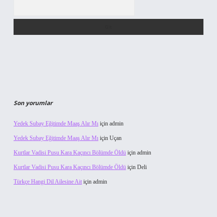
Arama
Son yorumlar
Yedek Subay Eğitimde Maaş Alır Mı
için
admin
Yedek Subay Eğitimde Maaş Alır Mı
için
Uçan
Kurtlar Vadisi Pusu Kara Kaçıncı Bölümde Öldü
için
admin
Kurtlar Vadisi Pusu Kara Kaçıncı Bölümde Öldü
için
Deli
Türkçe Hangi Dil Ailesine Ait
için
admin