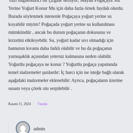
Yazı bilgilendirici bir çizgide ilerliyor; Mayalı Poğaçaya Süt
Yerine Yoğurt Konur Mu için daha fazla örnek faydalı olurdu.
Burada söylenmek istenenle Poğaçaya yoğurt yerine su
koyabilir miyim? Poğaçada yoğurt yerine su kullanılması
mümkündür , ancak bu durum poğaçanın dokusunu ve
lezzetini etkileyebilir. Su, yoğurt kadar sıvı olmadığı için
hamurun kıvamı daha farklı olabilir ve bu da poğaçanın
yumuşaklık açısından yetersiz kalmasına neden olabilir.
Yoğurtlu poğaçaya ne konur ? Yoğurtlu poğaça yapımında
temel malzemeler şunlardır: İç harcı için ise isteğe bağlı olarak
aşağıdaki malzemeler eklenebilir: Ayrıca, poğaçaların üzerine
susam veya çörek otu serpilebilir .
Kasım 11, 2024
Yanıtla
admin