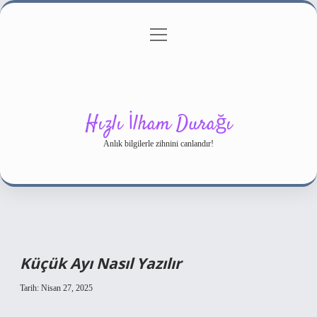
menüyü
Gizlilik Politikası
aç
Hakkımızda
Yasal Uyarı
Hızlı İlham Durağı
Anlık bilgilerle zihnini canlandır!
Küçük Ayı Nasıl Yazılır
Tarih: Nisan 27, 2025