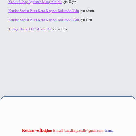
Yedek Subay Eğitimde Maaş Alır Mı
için
Uçan
Kurtlar Vadisi Pusu Kara Kaçıncı Bölümde Öldü
için
admin
Kurtlar Vadisi Pusu Kara Kaçıncı Bölümde Öldü
için
Deli
Türkçe Hangi Dil Ailesine Ait
için
admin
itesi
Reklam ve İletişim:
E-mail:
backlinkpaneli@gmail.com
Teams: