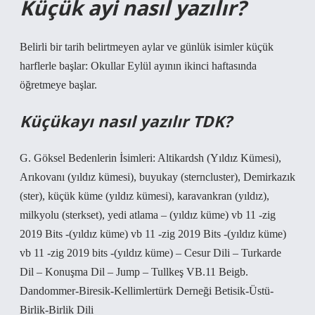
Küçük ayi nasıl yazılır?
Belirli bir tarih belirtmeyen aylar ve günlük isimler küçük
harflerle başlar: Okullar Eylül ayının ikinci haftasında
öğretmeye başlar.
Küçükayı nasıl yazılır TDK?
G. Göksel Bedenlerin İsimleri: Altikardsh (Yıldız Kümesi),
Arıkovanı (yıldız kümesi), buyukay (sterncluster), Demirkazık
(ster), küçük küme (yıldız kümesi), karavankran (yıldız),
milkyolu (sterkset), yedi atlama – (yıldız küme) vb 11 -zig
2019 Bits -(yıldız küme) vb 11 -zig 2019 Bits -(yıldız küme)
vb 11 -zig 2019 bits -(yıldız küme) – Cesur Dili – Turkarde
Dil – Konuşma Dil – Jump – Tullkeş VB.11 Beigb.
Dandommer-Biresik-Kellimlertürk Derneği Betisik-Üstü-
Birlik-Birlik Dili