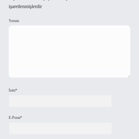
işaretlenmişlerdir
Yorum
İsim*
E-Posta*