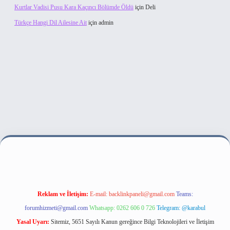
Kurtlar Vadisi Pusu Kara Kaçıncı Bölümde Öldü
için
Deli
Türkçe Hangi Dil Ailesine Ait
için
admin
lbet bahis sitesi
Reklam ve İletişim:
E-mail:
backlinkpaneli@gmail.com
Teams:
forumhizmeti@gmail.com
Whatsapp: 0262 606 0 726
Telegram: @karabul
Yasal Uyarı:
Sitemiz, 5651 Sayılı Kanun gereğince Bilgi Teknolojileri ve İletişim