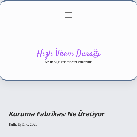
menüyü
Gizlilik Politikası
aç
Hakkımızda
Yasal Uyarı
Hızlı İlham Durağı
Anlık bilgilerle zihnini canlandır!
Koruma Fabrikası Ne Üretiyor
Tarih: Eylül 6, 2025