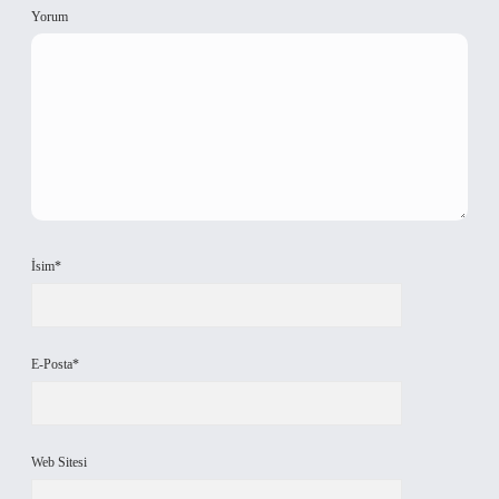
Yorum
İsim*
E-Posta*
Web Sitesi