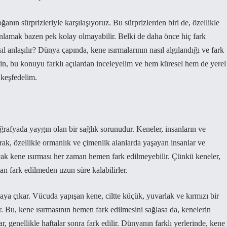
ın sürprizleriyle karşılaşıyoruz. Bu sürprizlerden biri de, özellikle
 anlamak bazen pek kolay olmayabilir. Belki de daha önce hiç fark
sıl anlaşılır? Dünya çapında, kene ısırmalarının nasıl algılandığı ve fark
lin, bu konuyu farklı açılardan inceleyelim ve hem küresel hem de yerel
 keşfedelim.
ğrafyada yaygın olan bir sağlık sorunudur. Keneler, insanların ve
rak, özellikle ormanlık ve çimenlik alanlarda yaşayan insanlar ve
. Ancak kene ısırması her zaman hemen fark edilmeyebilir. Çünkü keneler,
n fark edilmeden uzun süre kalabilirler.
rtaya çıkar. Vücuda yapışan kene, ciltte küçük, yuvarlak ve kırmızı bir
liktir. Bu, kene ısırmasının hemen fark edilmesini sağlasa da, kenelerin
lar, genellikle haftalar sonra fark edilir. Dünyanın farklı yerlerinde, kene