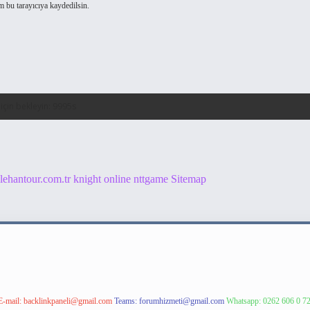
m bu tarayıcıya kaydedilsin.
alehantour.com.tr
knight online
nttgame
Sitemap
E-mail:
backlinkpaneli@gmail.com
Teams:
forumhizmeti@gmail.com
Whatsapp: 0262 606 0 7