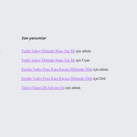
Son yorumlar
Yedek Subay Eğitimde Maaş Alır Mı
için
admin
r
Yedek Subay Eğitimde Maaş Alır Mı
için
Uçan
Kurtlar Vadisi Pusu Kara Kaçıncı Bölümde Öldü
için
admin
Kurtlar Vadisi Pusu Kara Kaçıncı Bölümde Öldü
için
Deli
Türkçe Hangi Dil Ailesine Ait
için
admin