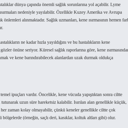
stalıklar dünya çapında önemli sağlık sorunlarına yol açabilir. Lyme
e ısırmaları nedeniyle yayılabilir. Özellikle Kuzey Amerika ve Avrupa
lık önlemleri alınmaktadır. Sağlık uzmanları, kene ısırmasının hemen far
r.
talıkların ne kadar hızla yayıldığını ve bu hastalıkların kene
 gözler önüne seriyor. Küresel sağlık raporlarına göre, kene ısırmasında
anmak ve kene barındırabilecek alanlardan uzak durmak oldukça
 temel ipuçları vardır. Öncelikle, kene vücuda yapıştıktan sonra ciltte
 tutunarak uzun süre hareketsiz kalabilir. Isırılan alan genellikle küçük,
k her zaman kolay olmayabilir, çünkü keneler genellikle ciltte çok
 bölgelerde (örneğin, saçlı deri, kasıklar, koltuk altları gibi) olur.