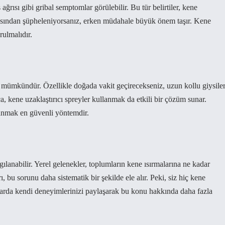
ş ağrısı gibi gribal semptomlar görülebilir. Bu tür belirtiler, kene
sırmasından şüpheleniyorsanız, erken müdahale büyük önem taşır. Kene
rulmalıdır.
mümkündür. Özellikle doğada vakit geçirecekseniz, uzun kollu giysile
a, kene uzaklaştırıcı spreyler kullanmak da etkili bir çözüm sunar.
lanmak en güvenli yöntemdir.
lgılanabilir. Yerel gelenekler, toplumların kene ısırmalarına ne kadar
ı, bu sorunu daha sistematik bir şekilde ele alır. Peki, siz hiç kene
larda kendi deneyimlerinizi paylaşarak bu konu hakkında daha fazla