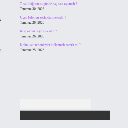
7. sınıf öğrencisi günde kaç saat uyumalı ?
Temmuz 30, 2026
Uçan balonun zorlukları nelerdir ?
k
Temmuz 29, 2026
Koç kadını neye aşık olur ?
Temmuz 26, 2026
Koltuk altı ter önleyici kullanmak zararlı mı ?
n
Temmuz 25, 2026
Arama