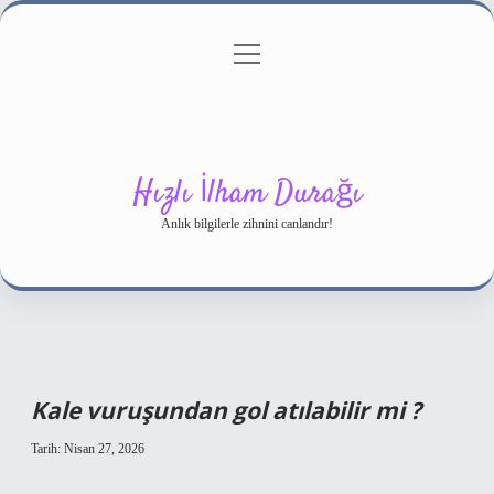
menüyü
Gizlilik Politikası
aç
Hakkımızda
Yasal Uyarı
Hızlı İlham Durağı
Anlık bilgilerle zihnini canlandır!
Kale vuruşundan gol atılabilir mi ?
Tarih: Nisan 27, 2026