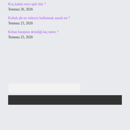
Koç kadını neye aşık olur ?
Temmuz 26, 2026
Koltuk altı ter önleyici kullanmak zararlı mı ?
Temmuz 25, 2026
Keban barajının derinliği kaç metre ?
Temmuz 25, 2026
Arama