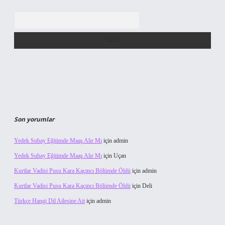
Arama
Son yorumlar
Yedek Subay Eğitimde Maaş Alır Mı
için
admin
Yedek Subay Eğitimde Maaş Alır Mı
için
Uçan
Kurtlar Vadisi Pusu Kara Kaçıncı Bölümde Öldü
için
admin
Kurtlar Vadisi Pusu Kara Kaçıncı Bölümde Öldü
için
Deli
Türkçe Hangi Dil Ailesine Ait
için
admin