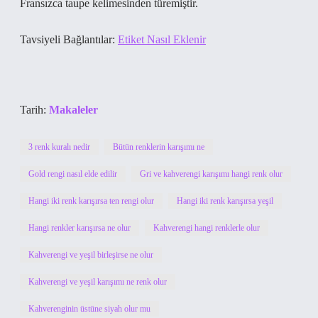
Fransızca taupe kelimesinden türemiştir.
Tavsiyeli Bağlantılar:
Etiket Nasıl Eklenir
Tarih:
Makaleler
3 renk kuralı nedir
Bütün renklerin karışımı ne
Gold rengi nasıl elde edilir
Gri ve kahverengi karışımı hangi renk olur
Hangi iki renk karışırsa ten rengi olur
Hangi iki renk karışırsa yeşil
Hangi renkler karışırsa ne olur
Kahverengi hangi renklerle olur
Kahverengi ve yeşil birleşirse ne olur
Kahverengi ve yeşil karışımı ne renk olur
Kahverenginin üstüne siyah olur mu