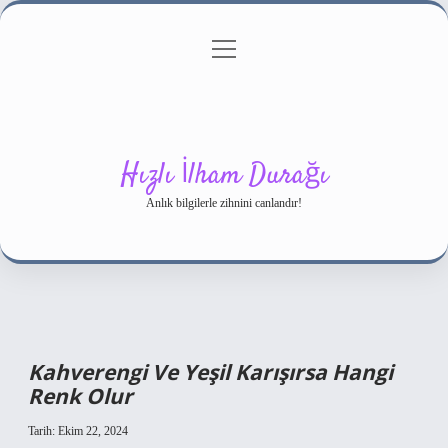
menüyü
Gizlilik Politikası
aç
Hakkımızda
Yasal Uyarı
Hızlı İlham Durağı
Anlık bilgilerle zihnini canlandır!
Kahverengi Ve Yeşil Karışırsa Hangi
Renk Olur
Tarih: Ekim 22, 2024