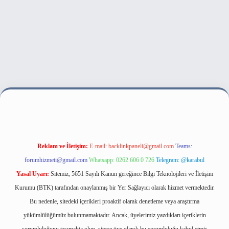
i
Reklam ve İletişim:
E-mail:
backlinkpaneli@gmail.com
Teams:
forumhizmeti@gmail.com
Whatsapp: 0262 606 0 726
Telegram: @karabul
Yasal Uyarı:
Sitemiz, 5651 Sayılı Kanun gereğince Bilgi Teknolojileri ve İletişim
Kurumu (BTK) tarafından onaylanmış bir Yer Sağlayıcı olarak hizmet vermektedir.
Bu nedenle, sitedeki içerikleri proaktif olarak denetleme veya araştırma
yükümlülüğümüz bulunmamaktadır. Ancak, üyelerimiz yazdıkları içeriklerin