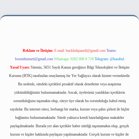
tesi
Reklam ve İletişim:
E-mail:
backlinkpaneli@gmail.com
Teams:
forumhizmeti@gmail.com
Whatsapp: 0262 606 0 726
Telegram: @karabul
Yasal Uyarı:
Sitemiz, 5651 Sayılı Kanun gereğince Bilgi Teknolojileri ve İletişim
Kurumu (BTK) tarafından onaylanmış bir Yer Sağlayıcı olarak hizmet vermektedir.
Bu nedenle, sitedeki içerikleri proaktif olarak denetleme veya araştırma
yükümlülüğümüz bulunmamaktadır. Ancak, üyelerimiz yazdıkları içeriklerin
sorumluluğunu taşımakta olup, siteye üye olarak bu sorumluluğu kabul etmiş
sayılırlar. Bu internet sitesi, herhangi bir marka, kurum veya şahıs şirketi ile hiçbir
bağlantısı bulunmamaktadır. Sitede yalnızca kendi hazırladığımız makaleler
paylaşılmaktadır. Burada yer alan içerikler haber niteliği taşımamakta olup, gerçek
kurum ve kişiler hakkında paylaşım yapılmamaktadır. Gerçek kurum ve kişiler ile