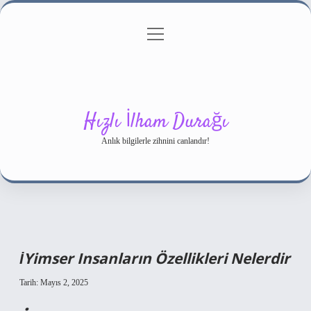
menüyü
Gizlilik Politikası
aç
Hakkımızda
Yasal Uyarı
Hızlı İlham Durağı
Anlık bilgilerle zihnini canlandır!
İYimser Insanların Özellikleri Nelerdir
Tarih: Mayıs 2, 2025