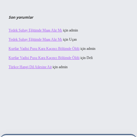
Son yorumlar
Yedek Subay Eğitimde Maaş Alır Mı
için
admin
Yedek Subay Eğitimde Maaş Alır Mı
için
Uçan
Kurtlar Vadisi Pusu Kara Kaçıncı Bölümde Öldü
için
admin
Kurtlar Vadisi Pusu Kara Kaçıncı Bölümde Öldü
için
Deli
Türkçe Hangi Dil Ailesine Ait
için
admin
t bahis sitesi