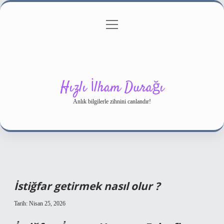
menüyü
Gizlilik Politikası
aç
Hakkımızda
Yasal Uyarı
Hızlı İlham Durağı
Anlık bilgilerle zihnini canlandır!
İstiğfar getirmek nasıl olur ?
Tarih: Nisan 25, 2026