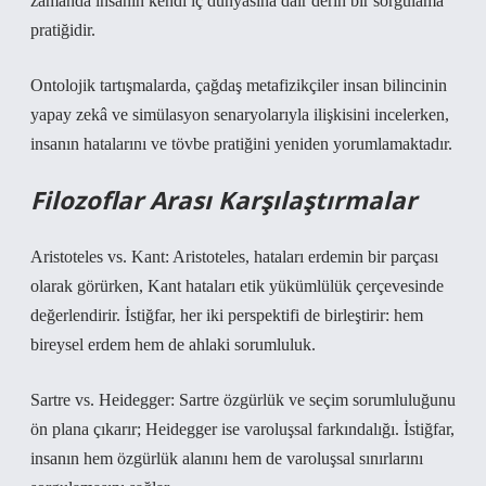
zamanda insanın kendi iç dünyasına dair derin bir sorgulama
pratiğidir.
Ontolojik tartışmalarda, çağdaş metafizikçiler insan bilincinin
yapay zekâ ve simülasyon senaryolarıyla ilişkisini incelerken,
insanın hatalarını ve tövbe pratiğini yeniden yorumlamaktadır.
Filozoflar Arası Karşılaştırmalar
Aristoteles vs. Kant: Aristoteles, hataları erdemin bir parçası
olarak görürken, Kant hataları etik yükümlülük çerçevesinde
değerlendirir. İstiğfar, her iki perspektifi de birleştirir: hem
bireysel erdem hem de ahlaki sorumluluk.
Sartre vs. Heidegger: Sartre özgürlük ve seçim sorumluluğunu
ön plana çıkarır; Heidegger ise varoluşsal farkındalığı. İstiğfar,
insanın hem özgürlük alanını hem de varoluşsal sınırlarını