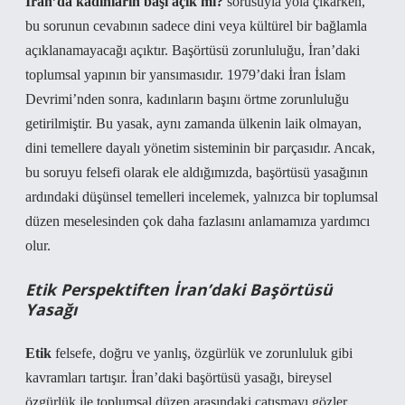
İran’da kadınların başı açık mı?
sorusuyla yola çıkarken,
bu sorunun cevabının sadece dini veya kültürel bir bağlamla
açıklanamayacağı açıktır. Başörtüsü zorunluluğu, İran’daki
toplumsal yapının bir yansımasıdır. 1979’daki İran İslam
Devrimi’nden sonra, kadınların başını örtme zorunluluğu
getirilmiştir. Bu yasak, aynı zamanda ülkenin laik olmayan,
dini temellere dayalı yönetim sisteminin bir parçasıdır. Ancak,
bu soruyu felsefi olarak ele aldığımızda, başörtüsü yasağının
ardındaki düşünsel temelleri incelemek, yalnızca bir toplumsal
düzen meselesinden çok daha fazlasını anlamamıza yardımcı
olur.
Etik Perspektiften İran’daki Başörtüsü
Yasağı
Etik
felsefe, doğru ve yanlış, özgürlük ve zorunluluk gibi
kavramları tartışır. İran’daki başörtüsü yasağı, bireysel
özgürlük ile toplumsal düzen arasındaki çatışmayı gözler