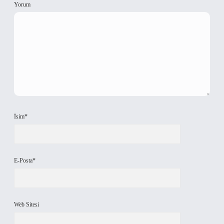
Yorum
İsim*
E-Posta*
Web Sitesi