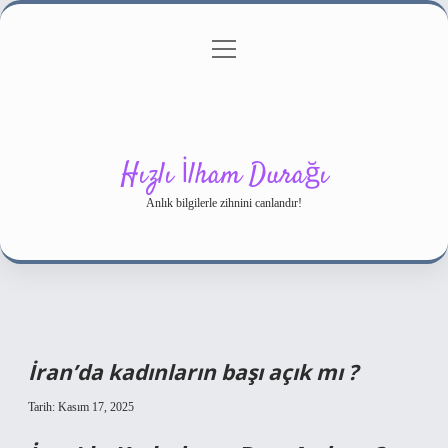
menüyü
Gizlilik Politikası
aç
Hakkımızda
Yasal Uyarı
Hızlı İlham Durağı
Anlık bilgilerle zihnini canlandır!
İran’da kadınların başı açık mı ?
Tarih: Kasım 17, 2025