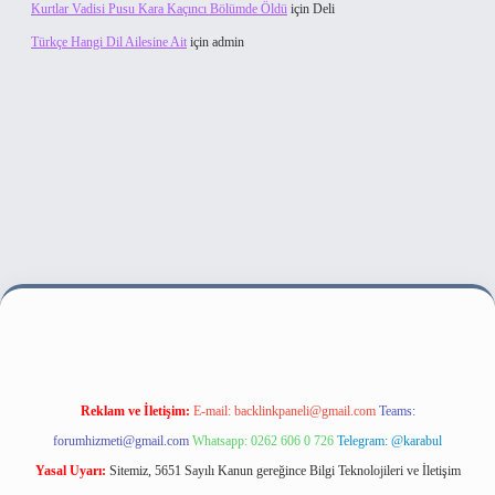
Kurtlar Vadisi Pusu Kara Kaçıncı Bölümde Öldü
için
Deli
Türkçe Hangi Dil Ailesine Ait
için
admin
lbet bahis sitesi
Reklam ve İletişim:
E-mail:
backlinkpaneli@gmail.com
Teams:
forumhizmeti@gmail.com
Whatsapp: 0262 606 0 726
Telegram: @karabul
Yasal Uyarı:
Sitemiz, 5651 Sayılı Kanun gereğince Bilgi Teknolojileri ve İletişim