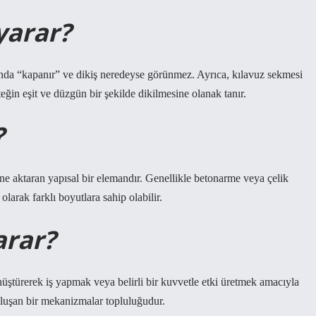
 yarar?
ında “kapanır” ve dikiş neredeyse görünmez. Ayrıca, kılavuz sekmesi
ğin eşit ve düzgün bir şekilde dikilmesine olanak tanır.
?
ine aktaran yapısal bir elemandır. Genellikle betonarme veya çelik
larak farklı boyutlara sahip olabilir.
arar?
nüştürerek iş yapmak veya belirli bir kuvvetle etki üretmek amacıyla
 oluşan bir mekanizmalar topluluğudur.