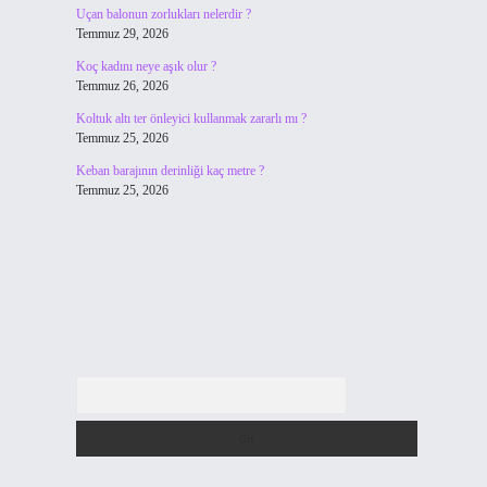
Uçan balonun zorlukları nelerdir ?
Temmuz 29, 2026
Koç kadını neye aşık olur ?
Temmuz 26, 2026
Koltuk altı ter önleyici kullanmak zararlı mı ?
Temmuz 25, 2026
Keban barajının derinliği kaç metre ?
Temmuz 25, 2026
Arama