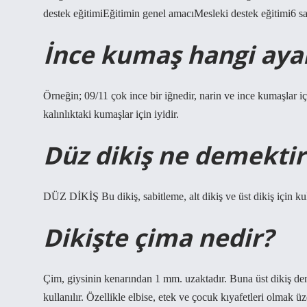
destek eğitimiEğitimin genel amacıMesleki destek eğitimi6 sa
İnce kumaş hangi ayar
Örneğin; 09/11 çok ince bir iğnedir, narin ve ince kumaşlar içi
kalınlıktaki kumaşlar için iyidir.
Düz dikiş ne demektir
DÜZ DİKİŞ Bu dikiş, sabitleme, alt dikiş ve üst dikiş için kul
Dikişte çima nedir?
Çim, giysinin kenarından 1 mm. uzaktadır. Buna üst dikiş denir
kullanılır. Özellikle elbise, etek ve çocuk kıyafetleri olmak ü