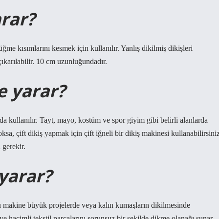
arar?
üğme kısımlarını kesmek için kullanılır. Yanlış dikilmiş dikişleri
çıkarılabilir. 10 cm uzunluğundadır.
e yarar?
kullanılır. Tayt, mayo, kostüm ve spor giyim gibi belirli alanlarda
ksa, çift dikiş yapmak için çift iğneli bir dikiş makinesi kullanabilirsini
 gerekir.
 yarar?
 Bu makine büyük projelerde veya kalın kumaşların dikilmesinde
e hacimli tekstil parçalarını sorunsuz bir şekilde dikme olanağı sunar.