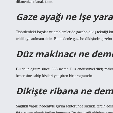
dikmenize olanak tanır.
Gaze ayağı ne işe yara
Tişörtlerdeki logolar ve amblemler de gazebo dikiş tekniği k
tehlikeye atılmamalıdır. Bu nedenle gazebo dikişinde gazebo a
Düz makinacı ne dem
Bu dalın eğitim süresi 336 saattir. Düz endüstriyel dikiş maki
becerisine sahip kişileri yetiştiren bir programdır.
Dikişte ribana ne de
Sağlıklı yapısı nedeniyle giyim sektöründe sıklıkla tercih ed
iki sıra ters olarak örülen kumaştır. Bu örgü stili oldukça esne