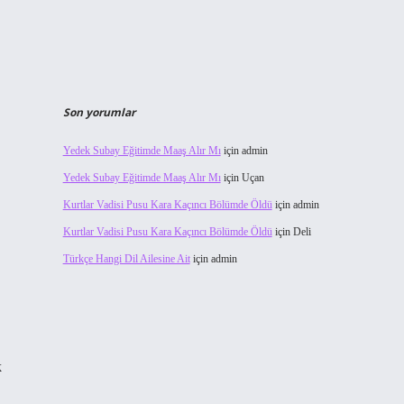
Son yorumlar
Yedek Subay Eğitimde Maaş Alır Mı
için
admin
Yedek Subay Eğitimde Maaş Alır Mı
için
Uçan
Kurtlar Vadisi Pusu Kara Kaçıncı Bölümde Öldü
için
admin
Kurtlar Vadisi Pusu Kara Kaçıncı Bölümde Öldü
için
Deli
Türkçe Hangi Dil Ailesine Ait
için
admin
k