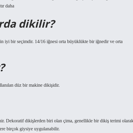
tır daha
da dikilir?
n iyi bir seçimdir. 14/16 iğnesi orta büyüklükte bir iğnedir ve orta
?
lanılan düz bir makine dikişidir.
. Dekoratif dikişlerden biri olan çima, genellikle bir dikiş terimi olara
zere birçok giysiye uygulanabilir.