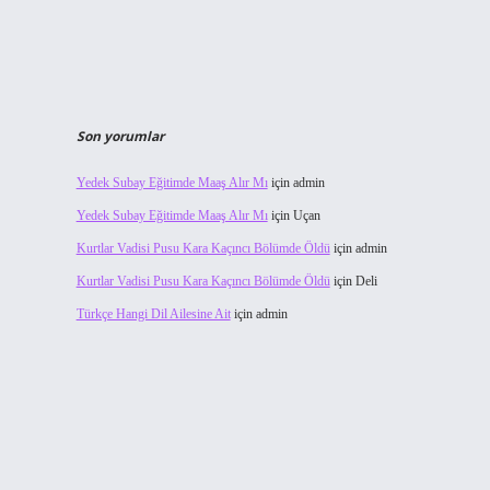
Son yorumlar
Yedek Subay Eğitimde Maaş Alır Mı
için
admin
Yedek Subay Eğitimde Maaş Alır Mı
için
Uçan
Kurtlar Vadisi Pusu Kara Kaçıncı Bölümde Öldü
için
admin
Kurtlar Vadisi Pusu Kara Kaçıncı Bölümde Öldü
için
Deli
Türkçe Hangi Dil Ailesine Ait
için
admin