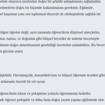
 metnin okuyucu tarafından doğru bir şekilde anlaşılmasını sağlamaktır.
elimelerin doğru bir biçimde kullanılmasını gerektirir. Eğitimde,
sel başarının yanı sıra toplumsal düzeyde de etkileşimlerin sağlıklı bir
ilgisi öğretisi değil, aynı zamanda öğrencilerin düşünsel süreçlerini,
kat, hafıza, ve doğruluk gibi bilişsel beceriler de imleme becerisiyle
lamın doğru aktarılmasının gerekliliği üzerinden anlatabiliriz. Bu beceri
 gücünü artırır.
işkilidir. Davranışçılık, konstrüktivizm ve bilişsel öğrenme teorileri gibi
i anlamada önemli bir rol oynar.
ğrencilerin tekrar ve pekiştirme yoluyla öğrenmesini hedefler.
inde öğrenci pekiştirir ve daha fazla doğru yazım yapma eğiliminde olur.