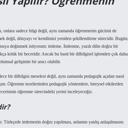
ıl Yapılır? Öğrenmenin
ken, onlara sadece bilgi değil, aynı zamanda öğrenmenin gücünü de
ek değil, dünyayı ve kendimizi yeniden şekillendirme sürecidir. Bugün
 konuya değinmek istiyorum: imleme. İmlenme, yazılı dilin doğru bir
a kritik bir beceridir. Ancak bu basit bir dilbilgisel işlemden çok daha
plumsal gelişimin bir aracı olabilir.
ece bir dilbilgisi meselesi değil, aynı zamanda pedagojik açıdan nasıl
ğım. Öğrenme teorilerinden pedagojik yöntemlere, bireysel etkilerden
cerisinin öğrenme sürecindeki yerini inceleyeceğiz.
ir?
dır. Türkçede imlemenin doğru yapılması, anlamın yanlış anlaşılmasını