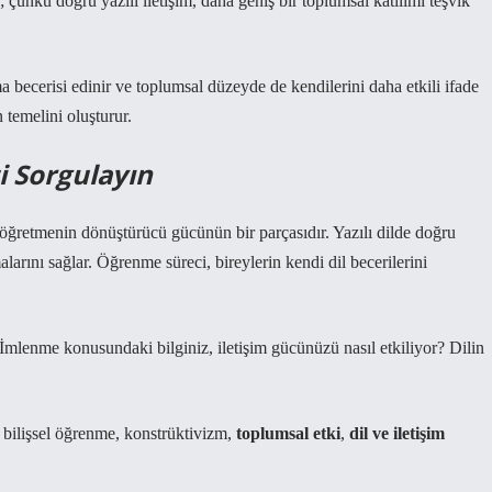
ir; çünkü doğru yazılı iletişim, daha geniş bir toplumsal katılımı teşvik
a becerisi edinir ve toplumsal düzeyde de kendilerini daha etkili ifade
n temelini oluşturur.
 Sorgulayın
 öğretmenin dönüştürücü gücünün bir parçasıdır. Yazılı dilde doğru
larını sağlar. Öğrenme süreci, bireylerin kendi dil becerilerini
İmlenme konusundaki bilginiz, iletişim gücünüzü nasıl etkiliyor? Dilin
,
bilişsel öğrenme
,
konstrüktivizm
,
toplumsal etki
,
dil ve iletişim