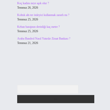
Koç kadını neye aşık olur ?
Temmuz 26, 2026
Koltuk altı ter önleyici kullanmak zararlı mı ?
Temmuz 25, 2026
Keban barajının derinliği kaç metre ?
Temmuz 25, 2026
Araba Bandrol Nasıl Yatırılır Ziraat Bankası ?
Temmuz 21, 2026
Arama