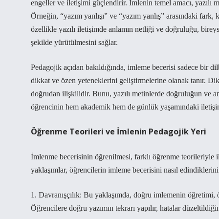
engeller ve iletişimi güçlendirir. İmlenin temel amacı, yazılı
Örneğin, “yazım yanlışı” ve “yazım yanlış” arasındaki fark, k
özellikle yazılı iletişimde anlamın netliği ve doğruluğu, birey
şekilde yürütülmesini sağlar.
Pedagojik açıdan bakıldığında, imleme becerisi sadece bir dilb
dikkat ve özen yeteneklerini geliştirmelerine olanak tanır. Dik
doğrudan ilişkilidir. Bunu, yazılı metinlerde doğruluğun ve an
öğrencinin hem akademik hem de günlük yaşamındaki iletişim
Öğrenme Teorileri ve İmlenin Pedagojik Yeri
İmlenme becerisinin öğrenilmesi, farklı öğrenme teorileriyle il
yaklaşımlar, öğrencilerin imleme becerisini nasıl edindiklerin
1. Davranışçılık: Bu yaklaşımda, doğru imlemenin öğretimi, ö
Öğrencilere doğru yazımın tekrarı yapılır, hatalar düzeltildiğ