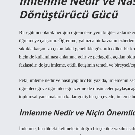
İmlenme Nedir ve Nas
Dönüştürücü Gücü
Bir eğitimci olarak her gün öğrencilere yeni bilgiler aktarır
öğretmeye çalışırım. Öğrenme, yalnızca bir kavramı ezberlem
sıklıkla karşımıza çıkan fakat genellikle göz ardı edilen bir
biçimde kullanılması anlamına gelir ve pedagojik açıdan oldukç
fazlasıdır; doğru imleme, etkili iletişimin temeli ve bireysel/to
Peki, imleme nedir ve nasıl yapılır? Bu yazıda, imlemenin sad
öğretileceği ve öğrenileceği üzerine de düşünceler paylaşaca
toplumsal yansımalarına kadar geniş bir çerçevede, imleme be
İmlenme Nedir ve Niçin Önemlid
İmlenme, bir dildeki kelimelerin doğru bir şekilde yazılması