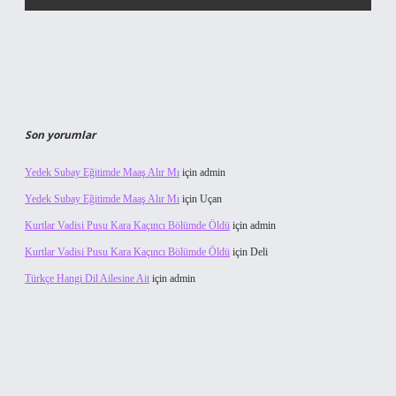
Son yorumlar
Yedek Subay Eğitimde Maaş Alır Mı
için
admin
Yedek Subay Eğitimde Maaş Alır Mı
için
Uçan
Kurtlar Vadisi Pusu Kara Kaçıncı Bölümde Öldü
için
admin
Kurtlar Vadisi Pusu Kara Kaçıncı Bölümde Öldü
için
Deli
Türkçe Hangi Dil Ailesine Ait
için
admin