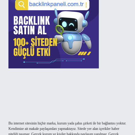
Bu internet sitesinin hiçbir marka, kurum yada şahıs şirketi ile bir bağlantısı yoktur.
Kendimize ait makale paylaşımları yapmaktayız. Sitede yer alan içerikler haber
niteliği taşımaz. Gerçek kurum ve kişiler hakkında paylaşım yapılmaz. Gerçek