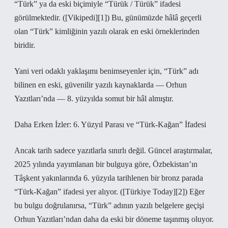
“Türk” ya da eski biçimiyle “Türük / Türük” ifadesi
görülmektedir. ([Vikipedi][1]) Bu, günümüzde hâlâ geçerli
olan “Türk” kimliğinin yazılı olarak en eski örneklerinden
biridir.
Yani veri odaklı yaklaşımı benimseyenler için, “Türk” adı
bilinen en eski, güvenilir yazılı kaynaklarda — Orhun
Yazıtları’nda — 8. yüzyılda somut bir hâl almıştır.
Daha Erken İzler: 6. Yüzyıl Parası ve “Türk‑Kağan” İfadesi
Ancak tarih sadece yazıtlarla sınırlı değil. Güncel araştırmalar,
2025 yılında yayımlanan bir bulguya göre, Özbekistan’ın
Tâşkent yakınlarında 6. yüzyıla tarihlenen bir bronz parada
“Türk‑Kağan” ifadesi yer alıyor. ([Türkiye Today][2]) Eğer
bu bulgu doğrulanırsa, “Türk” adının yazılı belgelere geçişi
Orhun Yazıtları’ndan daha da eski bir döneme taşınmış oluyor.