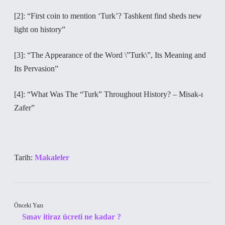
[2]: “First coin to mention ‘Turk’? Tashkent find sheds new
light on history”
[3]: “The Appearance of the Word \”Turk\”, Its Meaning and
Its Pervasion”
[4]: “What Was The “Turk” Throughout History? – Misak-ı
Zafer”
Tarih:
Makaleler
Önceki Yazı
Sınav itiraz ücreti ne kadar ?