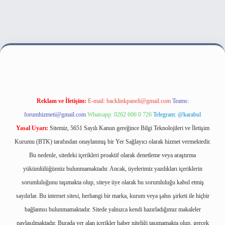
lbet bahis sitesi
Reklam ve İletişim:
E-mail:
backlinkpaneli@gmail.com
Teams:
forumhizmeti@gmail.com
Whatsapp: 0262 606 0 726
Telegram: @karabul
Yasal Uyarı:
Sitemiz, 5651 Sayılı Kanun gereğince Bilgi Teknolojileri ve İletişim
Kurumu (BTK) tarafından onaylanmış bir Yer Sağlayıcı olarak hizmet vermektedir.
Bu nedenle, sitedeki içerikleri proaktif olarak denetleme veya araştırma
yükümlülüğümüz bulunmamaktadır. Ancak, üyelerimiz yazdıkları içeriklerin
sorumluluğunu taşımakta olup, siteye üye olarak bu sorumluluğu kabul etmiş
sayılırlar. Bu internet sitesi, herhangi bir marka, kurum veya şahıs şirketi ile hiçbir
bağlantısı bulunmamaktadır. Sitede yalnızca kendi hazırladığımız makaleler
paylaşılmaktadır. Burada yer alan içerikler haber niteliği taşımamakta olup, gerçek