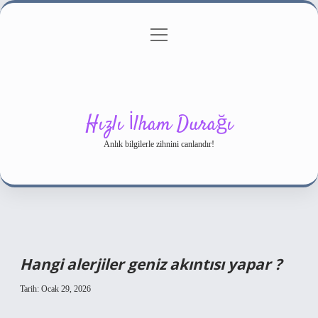
menüyü
Gizlilik Politikası
aç
Hakkımızda
Yasal Uyarı
Hızlı İlham Durağı
Anlık bilgilerle zihnini canlandır!
Hangi alerjiler geniz akıntısı yapar ?
Tarih: Ocak 29, 2026