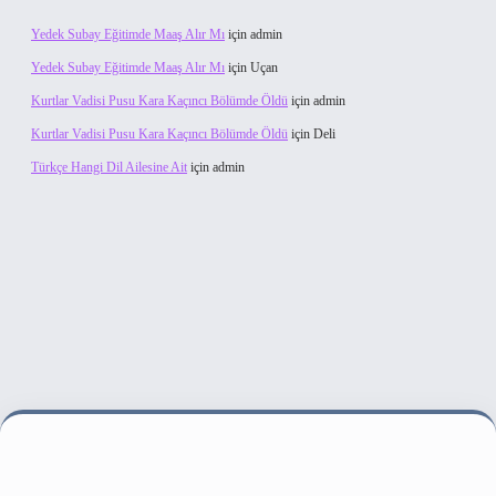
Yedek Subay Eğitimde Maaş Alır Mı
için
admin
Yedek Subay Eğitimde Maaş Alır Mı
için
Uçan
Kurtlar Vadisi Pusu Kara Kaçıncı Bölümde Öldü
için
admin
Kurtlar Vadisi Pusu Kara Kaçıncı Bölümde Öldü
için
Deli
Türkçe Hangi Dil Ailesine Ait
için
admin
et bahis sitesi