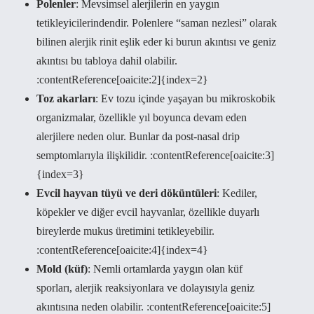
Polenler
: Mevsimsel alerjilerin en yaygın
tetikleyicilerindendir. Polenlere “saman nezlesi” olarak
bilinen alerjik rinit eşlik eder ki burun akıntısı ve geniz
akıntısı bu tabloya dahil olabilir.
:contentReference[oaicite:2]{index=2}
Toz akarları
: Ev tozu içinde yaşayan bu mikroskobik
organizmalar, özellikle yıl boyunca devam eden
alerjilere neden olur. Bunlar da post‑nasal drip
semptomlarıyla ilişkilidir. :contentReference[oaicite:3]
{index=3}
Evcil hayvan tüyü ve deri döküntüleri
: Kediler,
köpekler ve diğer evcil hayvanlar, özellikle duyarlı
bireylerde mukus üretimini tetikleyebilir.
:contentReference[oaicite:4]{index=4}
Mold (küf)
: Nemli ortamlarda yaygın olan küf
sporları, alerjik reaksiyonlara ve dolayısıyla geniz
akıntısına neden olabilir. :contentReference[oaicite:5]