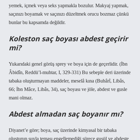
yemek, içmek veya seks yapmakla bozulur. Makyaj yapmak,
saçınızı boyamak ve saçınızı düzeltmek orucu bozmaz çünkü
bunlar bu kapsamda değildir.
Koleston saç boyası abdest geçirir
mi?
Yukarıdaki genel görüş sprey ve boya için de geçerlidir. (İbn
Âbidîn, Reddü’l-muhtar, I, 329-331) Bu sebeple deri üzerinde
tabaka oluşturmayan maddeler, meselâ kına (Buhârî, Libâs,
66; İbn Mâce, Libâs, 34), saç boyası ve jöle, abdest ve gusle
mani olmaz.
Abdest almadan saç boyanır mı?
Diyanet’e göre; boya, saç üzerinde kimyasal bir tabaka
oluşturup suyla teması engellemediği sürece gusül ve abdeste