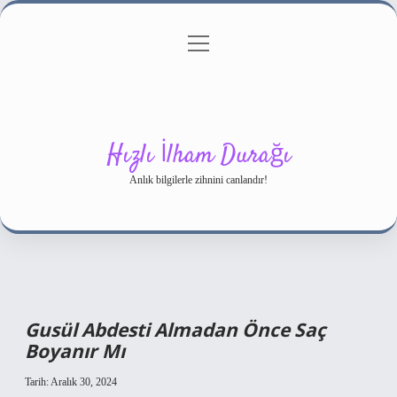
menüyü
Gizlilik Politikası
aç
Hakkımızda
Yasal Uyarı
Hızlı İlham Durağı
Anlık bilgilerle zihnini canlandır!
Gusül Abdesti Almadan Önce Saç
Boyanır Mı
Tarih: Aralık 30, 2024