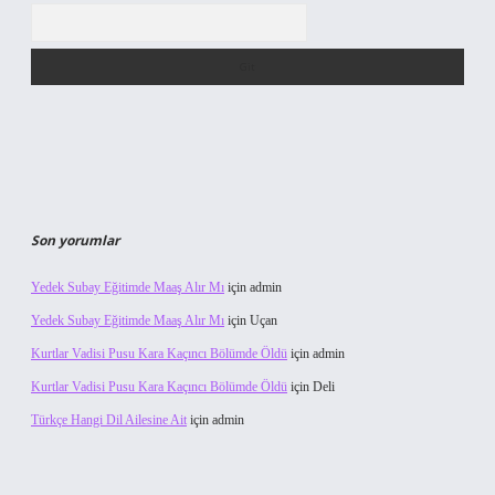
Arama
Son yorumlar
Yedek Subay Eğitimde Maaş Alır Mı
için
admin
Yedek Subay Eğitimde Maaş Alır Mı
için
Uçan
Kurtlar Vadisi Pusu Kara Kaçıncı Bölümde Öldü
için
admin
Kurtlar Vadisi Pusu Kara Kaçıncı Bölümde Öldü
için
Deli
Türkçe Hangi Dil Ailesine Ait
için
admin