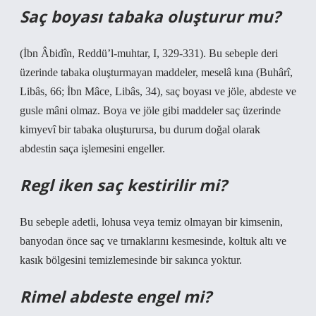
Saç boyası tabaka oluşturur mu?
(İbn Âbidîn, Reddü’l-muhtar, I, 329-331). Bu sebeple deri
üzerinde tabaka oluşturmayan maddeler, meselâ kına (Buhârî,
Libâs, 66; İbn Mâce, Libâs, 34), saç boyası ve jöle, abdeste ve
gusle mâni olmaz. Boya ve jöle gibi maddeler saç üzerinde
kimyevî bir tabaka oluşturursa, bu durum doğal olarak
abdestin saça işlemesini engeller.
Regl iken saç kestirilir mi?
Bu sebeple adetli, lohusa veya temiz olmayan bir kimsenin,
banyodan önce saç ve tırnaklarını kesmesinde, koltuk altı ve
kasık bölgesini temizlemesinde bir sakınca yoktur.
Rimel abdeste engel mi?