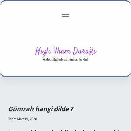
menüyü
Gizlilik Politikası
aç
Hakkımızda
Yasal Uyarı
Hızlı İlham Durağı
Anlık bilgilerle zihnini canlandır!
Gümrah hangi dilde ?
Tarih: Mart 19, 2026