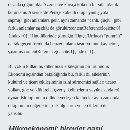
olsa da çoğunlukla Azerice ve Farsça kökenli bir sıfat olarak
tanımlanır. Azerice’de Persçe kökenli olup “yanlış yola
sapmış” gibi anlamlara gelir, aynı zamanda “canlı, güçlü” gibi
farklı anlamlar taşıdığı da görülür:contentReference[oaicite:0]
{index=0}. Hint dillerinde (örneğin Hintçe/Urduca) “gumrāh”
olarak geçen formu da benzer anlamı taşır: yolunu kaybetmiş,
şaşırmış:contentReference[oaicite:1]{index=1}.
Bu çoklu kullanım, diller arası etkileşimin bir ürünüdür.
Ekonomi açısından bakıldığında bu, farklı dil ailelerinin
kültürel ve ticari etkileşiminin izini sürmemizi sağlar: ticaret
yolları, göç ve kültürel alışveriş, kelimelerin yayılmasında rol
oynar. Bir toplumun dilinde yerleşen kelimeler aynı zamanda
o toplumun değerlerini, risk algılarını ve tercihlerini de
yansıtır.
Mikroekonomi: bireyler nasıl