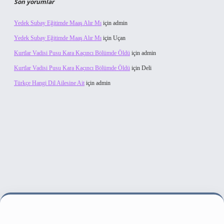
Son yorumlar
Yedek Subay Eğitimde Maaş Alır Mı
için
admin
Yedek Subay Eğitimde Maaş Alır Mı
için
Uçan
Kurtlar Vadisi Pusu Kara Kaçıncı Bölümde Öldü
için
admin
Kurtlar Vadisi Pusu Kara Kaçıncı Bölümde Öldü
için
Deli
Türkçe Hangi Dil Ailesine Ait
için
admin
et bahis sitesi