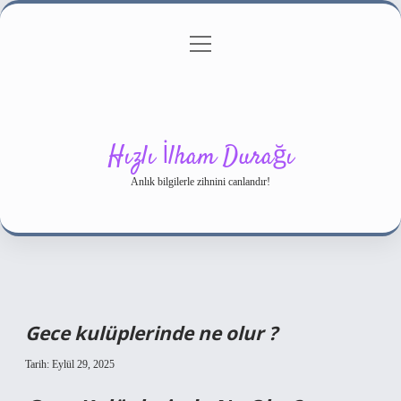
menüyü
Gizlilik Politikası
aç
Hakkımızda
Yasal Uyarı
Hızlı İlham Durağı
Anlık bilgilerle zihnini canlandır!
Gece kulüplerinde ne olur ?
Tarih: Eylül 29, 2025