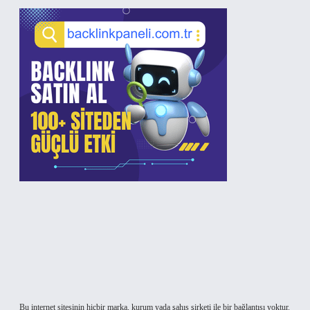
Bu internet sitesinin hiçbir marka, kurum yada şahıs şirketi ile bir bağlantısı yoktur.