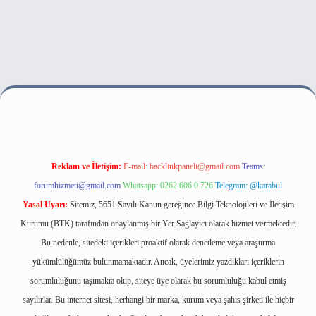
lbet bahis sitesi
Reklam ve İletişim:
E-mail:
backlinkpaneli@gmail.com
Teams:
forumhizmeti@gmail.com
Whatsapp: 0262 606 0 726
Telegram: @karabul
Yasal Uyarı:
Sitemiz, 5651 Sayılı Kanun gereğince Bilgi Teknolojileri ve İletişim
Kurumu (BTK) tarafından onaylanmış bir Yer Sağlayıcı olarak hizmet vermektedir.
Bu nedenle, sitedeki içerikleri proaktif olarak denetleme veya araştırma
yükümlülüğümüz bulunmamaktadır. Ancak, üyelerimiz yazdıkları içeriklerin
sorumluluğunu taşımakta olup, siteye üye olarak bu sorumluluğu kabul etmiş
sayılırlar. Bu internet sitesi, herhangi bir marka, kurum veya şahıs şirketi ile hiçbir