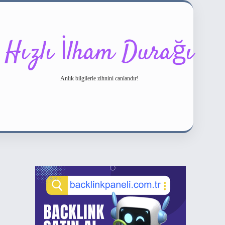
Hızlı İlham Durağı
Anlık bilgilerle zihnini canlandır!
Sidebar
ilbet bahis sitesi