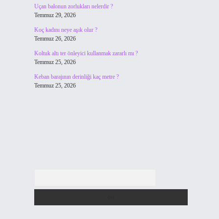
Uçan balonun zorlukları nelerdir ?
Temmuz 29, 2026
Koç kadını neye aşık olur ?
Temmuz 26, 2026
Koltuk altı ter önleyici kullanmak zararlı mı ?
,
Temmuz 25, 2026
Keban barajının derinliği kaç metre ?
Temmuz 25, 2026
Arama