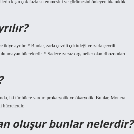
ilerin kışın çok fazla su emmesini ve çürümesini önleyen tıkanıklık
rılır?
kiye ayrılır. * Bunlar, zarla çevrili çekirdeği ve zarla çevrili
ulunmayan hücrelerdir. * Sadece zarsız organeller olan ribozomları
?
ında, iki tür hücre vardır: prokaryotik ve ökaryotik. Bunlar, Monera
t hücrelerdir.
n oluşur bunlar nelerdir?