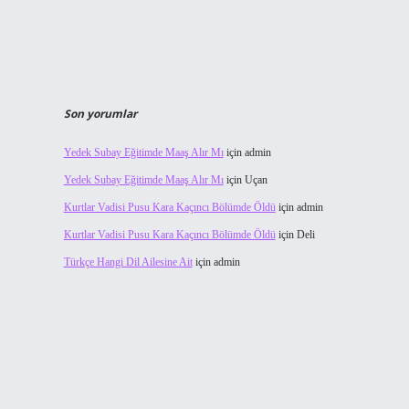
Son yorumlar
Yedek Subay Eğitimde Maaş Alır Mı
için
admin
Yedek Subay Eğitimde Maaş Alır Mı
için
Uçan
Kurtlar Vadisi Pusu Kara Kaçıncı Bölümde Öldü
için
admin
Kurtlar Vadisi Pusu Kara Kaçıncı Bölümde Öldü
için
Deli
Türkçe Hangi Dil Ailesine Ait
için
admin