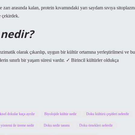
cre zarı arasında kalan, protein kıvamındaki yarı saydam sıvıya sitoplazm
e çekirdek.
 nedir?
zimatik olarak çıkarılıp, uygun bir kültür ortamına yerleştirilmesi ve bu
lerin sınırlı bir yaşam süresi vardır. ✓ Birincil kültürler oldukça
kisel dokular kaça ayrılır
Biyolojide kültür nedir
Doku kültürü çeşitleri nelerdir
yöntemi ile üreme nedir
Doku nedir tanımı
Doku örnekleri nelerdir