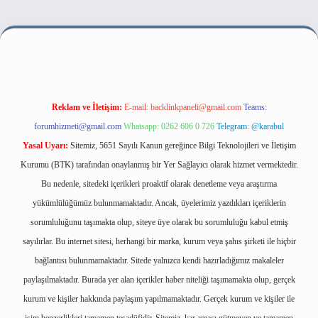
et bahis sitesi
Reklam ve İletişim:
E-mail:
backlinkpaneli@gmail.com
Teams:
forumhizmeti@gmail.com
Whatsapp: 0262 606 0 726
Telegram: @karabul
Yasal Uyarı:
Sitemiz, 5651 Sayılı Kanun gereğince Bilgi Teknolojileri ve İletişim
Kurumu (BTK) tarafından onaylanmış bir Yer Sağlayıcı olarak hizmet vermektedir.
Bu nedenle, sitedeki içerikleri proaktif olarak denetleme veya araştırma
yükümlülüğümüz bulunmamaktadır. Ancak, üyelerimiz yazdıkları içeriklerin
sorumluluğunu taşımakta olup, siteye üye olarak bu sorumluluğu kabul etmiş
sayılırlar. Bu internet sitesi, herhangi bir marka, kurum veya şahıs şirketi ile hiçbir
bağlantısı bulunmamaktadır. Sitede yalnızca kendi hazırladığımız makaleler
paylaşılmaktadır. Burada yer alan içerikler haber niteliği taşımamakta olup, gerçek
kurum ve kişiler hakkında paylaşım yapılmamaktadır. Gerçek kurum ve kişiler ile