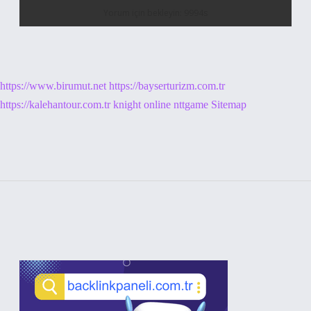
https://www.birumut.net
https://bayserturizm.com.tr
https://kalehantour.com.tr
knight online
nttgame
Sitemap
Sidebar