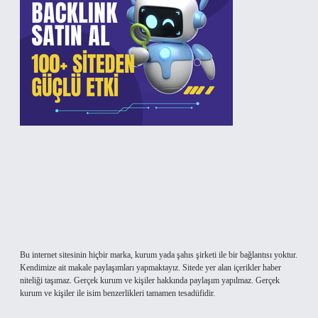
Bu internet sitesinin hiçbir marka, kurum yada şahıs şirketi ile bir bağlantısı yoktur.
Kendimize ait makale paylaşımları yapmaktayız. Sitede yer alan içerikler haber
niteliği taşımaz. Gerçek kurum ve kişiler hakkında paylaşım yapılmaz. Gerçek
kurum ve kişiler ile isim benzerlikleri tamamen tesadüfidir.