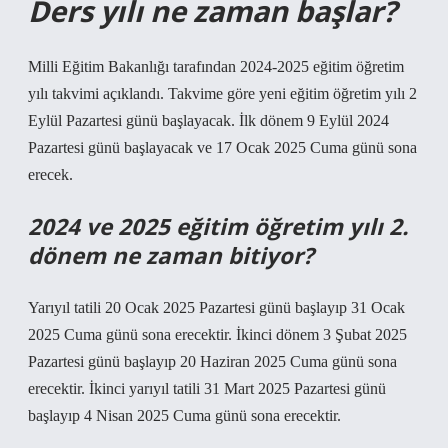
Ders yılı ne zaman başlar?
Milli Eğitim Bakanlığı tarafından 2024-2025 eğitim öğretim
yılı takvimi açıklandı. Takvime göre yeni eğitim öğretim yılı 2
Eylül Pazartesi günü başlayacak. İlk dönem 9 Eylül 2024
Pazartesi günü başlayacak ve 17 Ocak 2025 Cuma günü sona
erecek.
2024 ve 2025 eğitim öğretim yılı 2.
dönem ne zaman bitiyor?
Yarıyıl tatili 20 Ocak 2025 Pazartesi günü başlayıp 31 Ocak
2025 Cuma günü sona erecektir. İkinci dönem 3 Şubat 2025
Pazartesi günü başlayıp 20 Haziran 2025 Cuma günü sona
erecektir. İkinci yarıyıl tatili 31 Mart 2025 Pazartesi günü
başlayıp 4 Nisan 2025 Cuma günü sona erecektir.