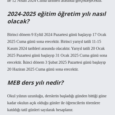
ile 12 Nisan 2024 Cuma tarihleri ​​arasında gerçekleşecektir.
2024-2025 eğitim öğretim yılı nasıl
olacak?
Birinci dönem 9 Eylül 2024 Pazartesi günü başlayıp 17 Ocak
2025 Cuma günü sona erecektir. Birinci yarıyıl tatili 11-15
Kasım 2024 tarihleri ​​arasında olacaktır. Yarıyıl tatili 20 Ocak
2025 Pazartesi günü başlayıp 31 Ocak 2025 Cuma günü sona
erecektir. İkinci dönem 3 Şubat 2025 Pazartesi günü başlayıp
20 Haziran 2025 Cuma günü sona erecektir.
MEB ders yılı nedir?
Okul yılının uzunluğu, derslerin başladığı günden bittiği güne
kadar okulun açık olduğu günler ile öğrencilerin törenlere
katıldığı tatil günleri sayılarak hesaplanır.