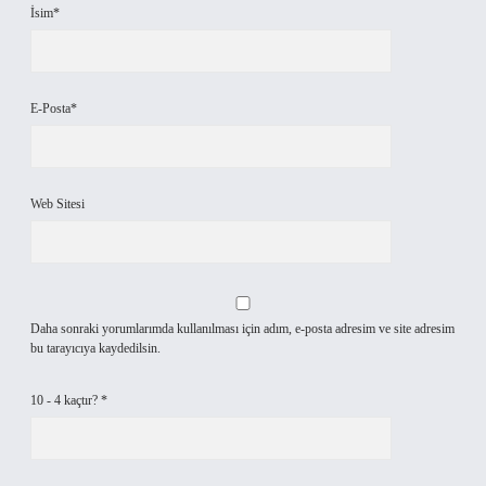
İsim*
E-Posta*
Web Sitesi
Daha sonraki yorumlarımda kullanılması için adım, e-posta adresim ve site adresim
bu tarayıcıya kaydedilsin.
10 - 4 kaçtır?
*