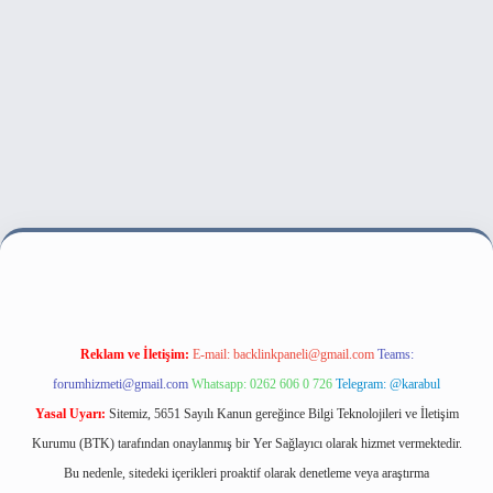
his sitesi
Reklam ve İletişim:
E-mail:
backlinkpaneli@gmail.com
Teams:
forumhizmeti@gmail.com
Whatsapp: 0262 606 0 726
Telegram: @karabul
Yasal Uyarı:
Sitemiz, 5651 Sayılı Kanun gereğince Bilgi Teknolojileri ve İletişim
Kurumu (BTK) tarafından onaylanmış bir Yer Sağlayıcı olarak hizmet vermektedir.
Bu nedenle, sitedeki içerikleri proaktif olarak denetleme veya araştırma