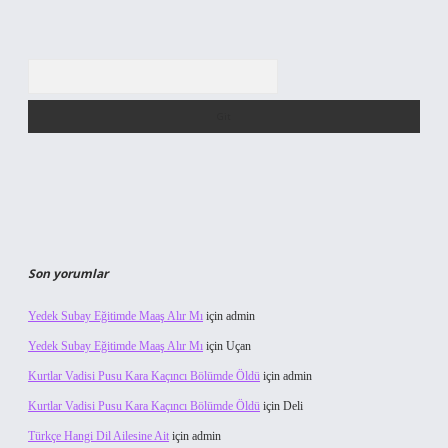
Arama
Son yorumlar
Yedek Subay Eğitimde Maaş Alır Mı
için
admin
Yedek Subay Eğitimde Maaş Alır Mı
için
Uçan
Kurtlar Vadisi Pusu Kara Kaçıncı Bölümde Öldü
için
admin
Kurtlar Vadisi Pusu Kara Kaçıncı Bölümde Öldü
için
Deli
Türkçe Hangi Dil Ailesine Ait
için
admin