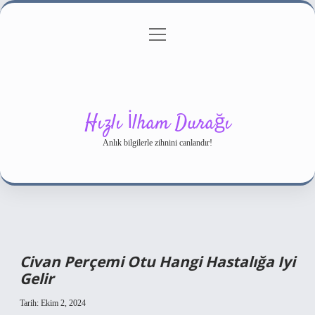
menüyü
Gizlilik Politikası
aç
Hakkımızda
Yasal Uyarı
Hızlı İlham Durağı
Anlık bilgilerle zihnini canlandır!
Civan Perçemi Otu Hangi Hastalığa Iyi
Gelir
Tarih: Ekim 2, 2024