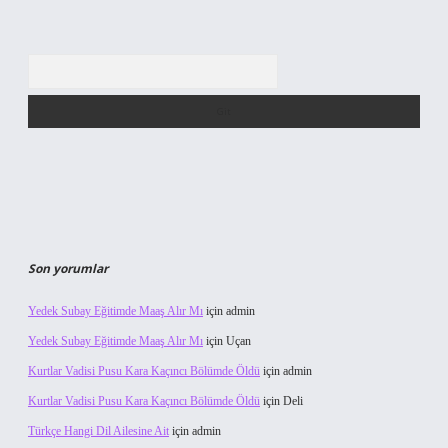
Arama
Son yorumlar
Yedek Subay Eğitimde Maaş Alır Mı
için
admin
Yedek Subay Eğitimde Maaş Alır Mı
için
Uçan
Kurtlar Vadisi Pusu Kara Kaçıncı Bölümde Öldü
için
admin
Kurtlar Vadisi Pusu Kara Kaçıncı Bölümde Öldü
için
Deli
Türkçe Hangi Dil Ailesine Ait
için
admin