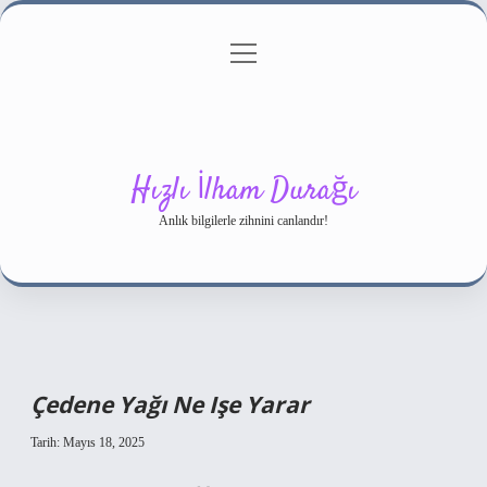
menüyü
Gizlilik Politikası
aç
Hakkımızda
Yasal Uyarı
Hızlı İlham Durağı
Anlık bilgilerle zihnini canlandır!
Çedene Yağı Ne Işe Yarar
Tarih: Mayıs 18, 2025