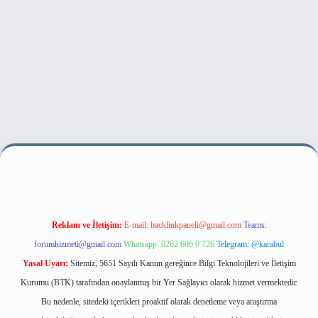
lbet bahis sitesi
Reklam ve İletişim:
E-mail:
backlinkpaneli@gmail.com
Teams:
forumhizmeti@gmail.com
Whatsapp: 0262 606 0 726
Telegram: @karabul
Yasal Uyarı:
Sitemiz, 5651 Sayılı Kanun gereğince Bilgi Teknolojileri ve İletişim
Kurumu (BTK) tarafından onaylanmış bir Yer Sağlayıcı olarak hizmet vermektedir.
Bu nedenle, sitedeki içerikleri proaktif olarak denetleme veya araştırma