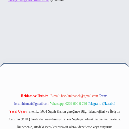
et bahis sitesi
Reklam ve İletişim:
E-mail:
backlinkpaneli@gmail.com
Teams:
forumhizmeti@gmail.com
Whatsapp: 0262 606 0 726
Telegram: @karabul
Yasal Uyarı:
Sitemiz, 5651 Sayılı Kanun gereğince Bilgi Teknolojileri ve İletişim
Kurumu (BTK) tarafından onaylanmış bir Yer Sağlayıcı olarak hizmet vermektedir.
Bu nedenle, sitedeki içerikleri proaktif olarak denetleme veya araştırma