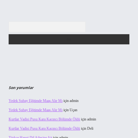
Arama
Son yorumlar
Yedek Subay Eğitimde Maaş Alır Mı
için
admin
Yedek Subay Eğitimde Maaş Alır Mı
için
Uçan
Kurtlar Vadisi Pusu Kara Kaçıncı Bölümde Öldü
için
admin
Kurtlar Vadisi Pusu Kara Kaçıncı Bölümde Öldü
için
Deli
Türkçe Hangi Dil Ailesine Ait
için
admin