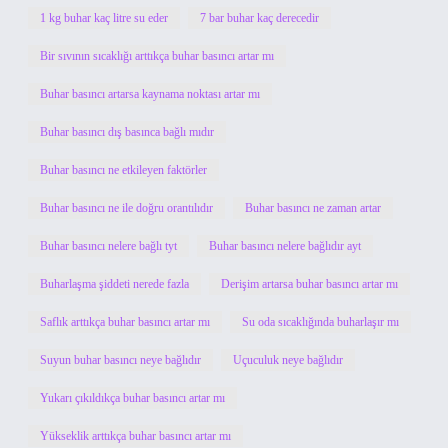
1 kg buhar kaç litre su eder
7 bar buhar kaç derecedir
Bir sıvının sıcaklığı arttıkça buhar basıncı artar mı
Buhar basıncı artarsa kaynama noktası artar mı
Buhar basıncı dış basınca bağlı mıdır
Buhar basıncı ne etkileyen faktörler
Buhar basıncı ne ile doğru orantılıdır
Buhar basıncı ne zaman artar
Buhar basıncı nelere bağlı tyt
Buhar basıncı nelere bağlıdır ayt
Buharlaşma şiddeti nerede fazla
Derişim artarsa buhar basıncı artar mı
Saflık arttıkça buhar basıncı artar mı
Su oda sıcaklığında buharlaşır mı
Suyun buhar basıncı neye bağlıdır
Uçuculuk neye bağlıdır
Yukarı çıkıldıkça buhar basıncı artar mı
Yükseklik arttıkça buhar basıncı artar mı