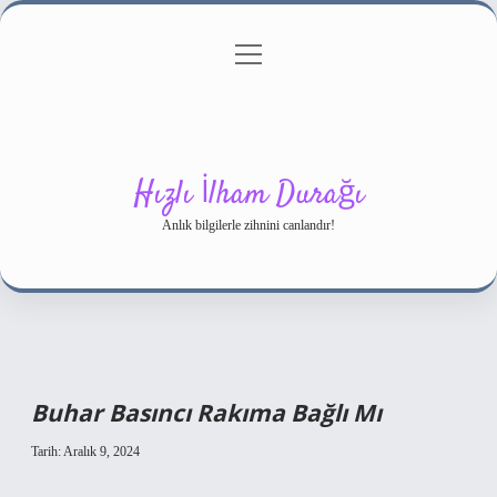
menüyü
Gizlilik Politikası
aç
Hakkımızda
Yasal Uyarı
Hızlı İlham Durağı
Anlık bilgilerle zihnini canlandır!
Buhar Basıncı Rakıma Bağlı Mı
Tarih: Aralık 9, 2024