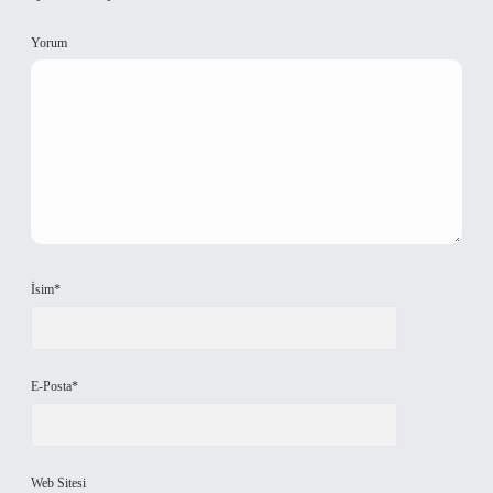
Yorum
İsim*
E-Posta*
Web Sitesi