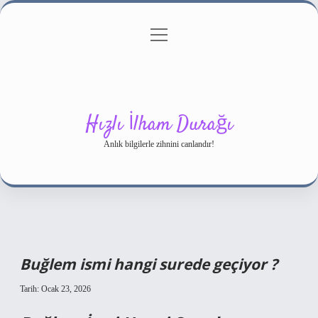
menüyü
Gizlilik Politikası
aç
Hakkımızda
Yasal Uyarı
Hızlı İlham Durağı
Anlık bilgilerle zihnini canlandır!
Buğlem ismi hangi surede geçiyor ?
Tarih: Ocak 23, 2026