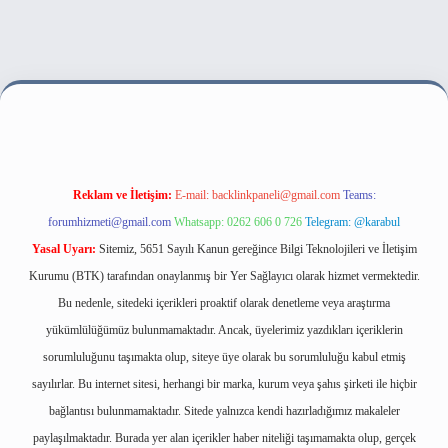
 bahis sitesi
Reklam ve İletişim:
E-mail:
backlinkpaneli@gmail.com
Teams:
forumhizmeti@gmail.com
Whatsapp: 0262 606 0 726
Telegram: @karabul
Yasal Uyarı:
Sitemiz, 5651 Sayılı Kanun gereğince Bilgi Teknolojileri ve İletişim
Kurumu (BTK) tarafından onaylanmış bir Yer Sağlayıcı olarak hizmet vermektedir.
Bu nedenle, sitedeki içerikleri proaktif olarak denetleme veya araştırma
yükümlülüğümüz bulunmamaktadır. Ancak, üyelerimiz yazdıkları içeriklerin
sorumluluğunu taşımakta olup, siteye üye olarak bu sorumluluğu kabul etmiş
sayılırlar. Bu internet sitesi, herhangi bir marka, kurum veya şahıs şirketi ile hiçbir
bağlantısı bulunmamaktadır. Sitede yalnızca kendi hazırladığımız makaleler
paylaşılmaktadır. Burada yer alan içerikler haber niteliği taşımamakta olup, gerçek