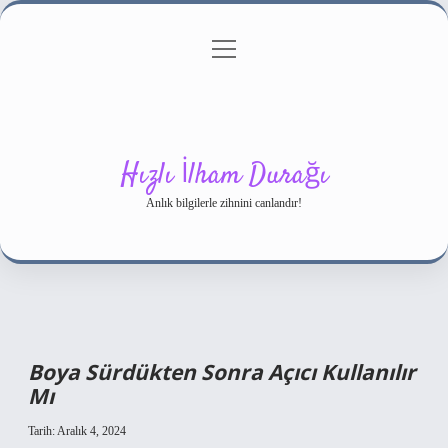
menüyü
Gizlilik Politikası
aç
Hakkımızda
Yasal Uyarı
Hızlı İlham Durağı
Anlık bilgilerle zihnini canlandır!
Boya Sürdükten Sonra Açıcı Kullanılır
Mı
Tarih: Aralık 4, 2024