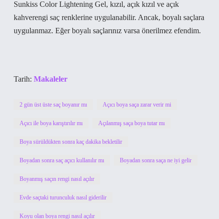
Sunkiss Color Lightening Gel, kızıl, açık kızıl ve açık
kahverengi saç renklerine uygulanabilir. Ancak, boyalı saçlara
uygulanmaz. Eğer boyalı saçlarınız varsa önerilmez efendim.
Tarih:
Makaleler
2 gün üst üste saç boyanır mı
Açıcı boya saça zarar verir mi
Açıcı ile boya karıştırılır mı
Açılanmış saça boya tutar mı
Boya sürüldükten sonra kaç dakika bekletilir
Boyadan sonra saç açıcı kullanılır mı
Boyadan sonra saça ne iyi gelir
Boyanmış saçın rengi nasıl açılır
Evde saçtaki turunculuk nasıl giderilir
Koyu olan boya rengi nasıl açılır