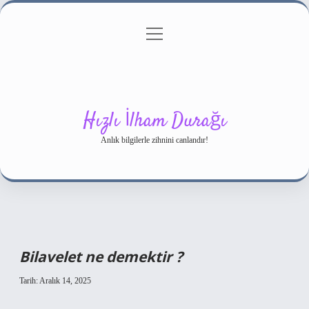
menüyü
Gizlilik Politikası
aç
Hakkımızda
Yasal Uyarı
Hızlı İlham Durağı
Anlık bilgilerle zihnini canlandır!
Bilavelet ne demektir ?
Tarih: Aralık 14, 2025