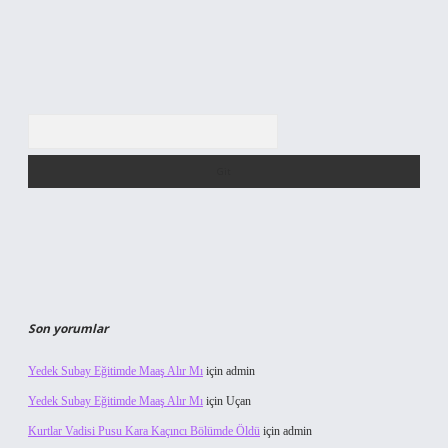
Arama
Son yorumlar
Yedek Subay Eğitimde Maaş Alır Mı
için
admin
Yedek Subay Eğitimde Maaş Alır Mı
için
Uçan
Kurtlar Vadisi Pusu Kara Kaçıncı Bölümde Öldü
için
admin