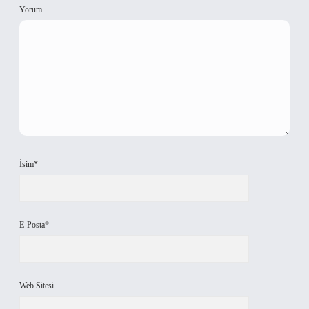
Yorum
İsim*
E-Posta*
Web Sitesi