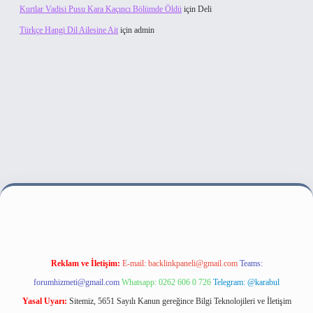
Kurtlar Vadisi Pusu Kara Kaçıncı Bölümde Öldü
için
Deli
Türkçe Hangi Dil Ailesine Ait
için
admin
ilbet bahis sitesi
Reklam ve İletişim:
E-mail:
backlinkpaneli@gmail.com
Teams:
forumhizmeti@gmail.com
Whatsapp: 0262 606 0 726
Telegram: @karabul
Yasal Uyarı:
Sitemiz, 5651 Sayılı Kanun gereğince Bilgi Teknolojileri ve İletişim