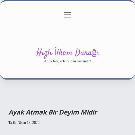
menüyü
Gizlilik Politikası
aç
Hakkımızda
Yasal Uyarı
Hızlı İlham Durağı
Anlık bilgilerle zihnini canlandır!
Ayak Atmak Bir Deyim Midir
Tarih: Nisan 18, 2025