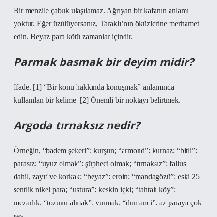
Bir menzile çabuk ulaşılamaz. Ağrıyan bir kafanın anlamı
yoktur. Eğer üzülüyorsanız, Taraklı’nın öküzlerine merhamet
edin. Beyaz para kötü zamanlar içindir.
Parmak basmak bir deyim midir?
İfade. [1] “Bir konu hakkında konuşmak” anlamında
kullanılan bir kelime. [2] Önemli bir noktayı belirtmek.
Argoda tırnaksız nedir?
Örneğin, “badem şekeri”: kurşun; “armond”: kurnaz; “bitli”:
parasız; “uyuz olmak”: şüpheci olmak; “tırnaksız”: fallus
dahil, zayıf ve korkak; “beyaz”: eroin; “mandagözü”: eski 25
sentlik nikel para; “ustura”: keskin içki; “tahtalı köy”:
mezarlık; “tozunu almak”: vurmak; “dumanci”: az paraya çok
şey…