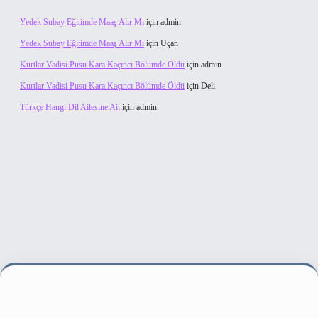
Yedek Subay Eğitimde Maaş Alır Mı
için
admin
Yedek Subay Eğitimde Maaş Alır Mı
için
Uçan
Kurtlar Vadisi Pusu Kara Kaçıncı Bölümde Öldü
için
admin
Kurtlar Vadisi Pusu Kara Kaçıncı Bölümde Öldü
için
Deli
Türkçe Hangi Dil Ailesine Ait
için
admin
lbet bahis sitesi